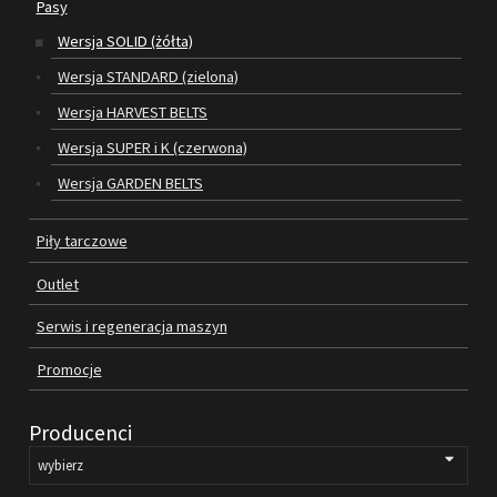
Pasy
Wersja SOLID (żółta)
SILNIKI ELEKTRYCZNE
Wersja STANDARD (zielona)
PASY
Wersja HARVEST BELTS
Wersja SUPER i K (czerwona)
PIŁY TARCZOWE
Wersja GARDEN BELTS
OUTLET
Piły tarczowe
SERWIS I REGENERACJA MASZYN
Outlet
PROMOCJE
REGULAMIN
Serwis i regeneracja maszyn
KATALOGI
Promocje
OBRABIARKI DO DREWNA
Producenci
SILNIKI ELEKTRYCZNE
PASY KLINOWE