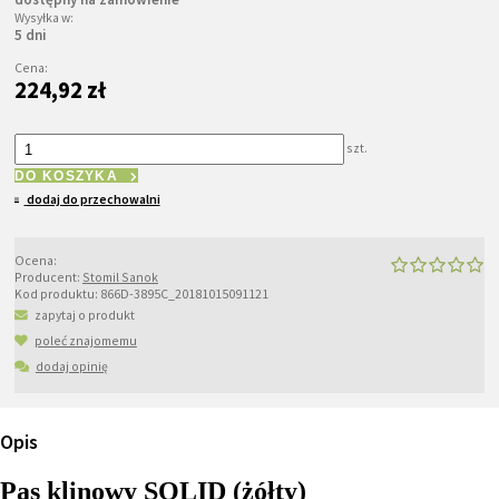
Wysyłka w:
5 dni
Cena:
224,92 zł
szt.
DO KOSZYKA
dodaj do przechowalni
Ocena:
Producent:
Stomil Sanok
Kod produktu:
866D-3895C_20181015091121
zapytaj o produkt
poleć znajomemu
dodaj opinię
Opis
Pas klinowy SOLID (żółty)