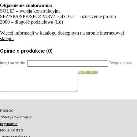
Objaśnienie znakowania:
SOLID – wersja konstrukcyjna
SPZ/SPA/SPB/SPC/5V/8V/13.4x10.7 – oznaczenie profilu
2000 – długość podziałowa (Ld)
Więcej informacji w katalogu dostępnym na stronie internetowej
sklepu.
Opinie o produkcie (0)
Imię i nazwisko:
Twoja opinia:
WYŚLIJ
POMOC
Zwroty i reklamacje
Regulamin
MOJE KONTO
Twoje zamówienia