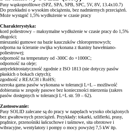
Pasy wąskoprofilowe (SPZ, SPA, SPB, SPC, 5V, 8V, 13.4x10.7)
Do przekładni o wysokim obciążeniu, bez nadmiernych przeciążeń.
Może wystąpić 1,5% wydłużenie w czasie pracy
Charakterystyka:
kord poliestrowy – maksymalne wydłużenie w czasie pracy do 1,5%
długości;
mieszanki gumowe na bazie kauczuków chloroprenowych;
odporna na ścieranie owijka wykonana z tkaniny bawełniano-
poliestrowej;
odporność na temperatury od -300C do +1000C;
odporność na oleje;
antyelektrostatyczność zgodnie z ISO 1813 (nie dotyczy pasów
płaskich o bokach ciętych);
zgodność z REACH i RoHS;
szeroka gama pasów wykonana w tolerancji L=L – możliwość
dobierania w zespoły pasowe bez konieczności mierzenia (zakres
pasów dostępnych w tolerancji L=L str. 59 – 62).
Zastosowanie:
Pasy SOLID zalecane są do pracy w napędach wysoko obciążonych
bez gwałtownych przeciążeń. Przykłady: tokarki, szlifierki, prasy,
prądnice, przenośniki łańcuchowe i taśmowe, sita obrotowe i
wibracyjne, wentylatory i pompy o mocy powyżej 7,5 kW itp.