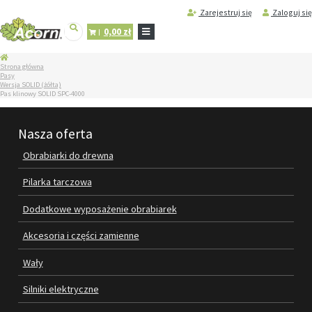
Zarejestruj się
Zaloguj się
0,00 zł
STRONA
Strona główna
GŁÓWNA
Pasy
Wersja SOLID (żółta)
SERWIS
Pas klinowy SOLID SPC-4000
I
REGENERACJA
MASZYN
Nasza oferta
PRODUKTY
Obrabiarki do drewna
OBRABIARKI DO DREWNA
Pilarka tarczowa
PILARKA TARCZOWA
Dodatkowe wyposażenie obrabiarek
DODATKOWE WYPOSAŻENIE
Akcesoria i części zamienne
OBRABIAREK
Wały
AKCESORIA I CZĘŚCI ZAMIENNE
Silniki elektryczne
WAŁY