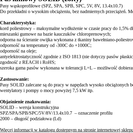
Pasy wąskoprofilowe (SPZ, SPA, SPB, SPC, 5V, 8V, 13.4x10.7)
Do przekładni o wysokim obciążeniu, bez nadmiernych przeciążeń. M
Charakterystyka:
kord poliestrowy – maksymalne wydłużenie w czasie pracy do 1,5% dł
mieszanki gumowe na bazie kauczuków chloroprenowych;
odporna na ścieranie owijka wykonana z tkaniny bawełniano-poliestro
odporność na temperatury od -300C do +1000C;
odporność na oleje;
antyelektrostatyczność zgodnie z ISO 1813 (nie dotyczy pasów płaskic
zgodność z REACH i RoHS;
szeroka gama pasów wykonana w tolerancji L=L – możliwość dobierani
Zastosowanie:
Pasy SOLID zalecane są do pracy w napędach wysoko obciążonych bez g
wentylatory i pompy o mocy powyżej 7,5 kW itp.
Objaśnienie znakowania:
SOLID – wersja konstrukcyjna
SPZ/SPA/SPB/SPC/5V/8V/13.4x10.7 – oznaczenie profilu
2000 – długość podziałowa (Ld)
Więcej informacji w katalogu dostępnym na stronie internetowej sklepu