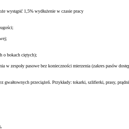
oże wystąpić 1,5% wydłużenie w czasie pracy
ugości;
wej;
h o bokach ciętych);
a w zespoły pasowe bez konieczności mierzenia (zakres pasów dostępn
wałtownych przeciążeń. Przykłady: tokarki, szlifierki, prasy, prądni
.