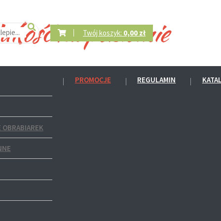
Twój koszyk:
0,00 zł
PROMOCJE
REGULAMIN
KATA
 OBRABIAREK
NNE