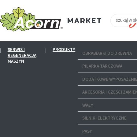
SERWIS I
PRODUKTY
OBRABIARKI DO DREWNA
REGENERACJA
MASZYN
PILARKA TARCZOWA
DODATKOWE WYPOSAŻENIE
AKCESORIA I CZĘŚCI ZAMIE
WAŁY
SILNIKI ELEKTRYCZNE
PASY