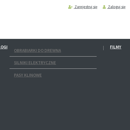
Zarejestruj się
Zaloguj się
LOGI
FILMY
OBRABIARKI DO DREWNA
SILNIKI ELEKTRYCZNE
PASY KLINOWE