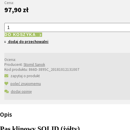
Cena:
97,90 zł
DO KOSZYKA
dodaj do przechowalni
Ocena:
Producent:
Stomil Sanok
Kod produktu:
866D-3895C_20181012131007
zapytaj o produkt
poleć znajomemu
dodaj opinię
Opis
Pas klinowy SOLID (żółty)