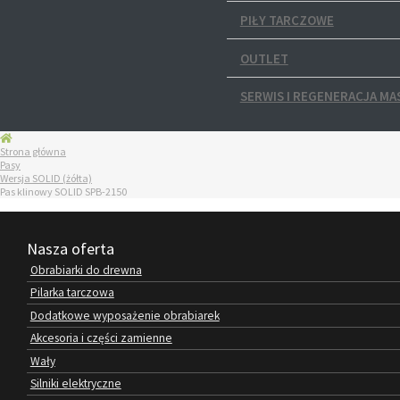
PIŁY TARCZOWE
OUTLET
SERWIS I REGENERACJA MA
Strona główna
Pasy
Wersja SOLID (żółta)
Pas klinowy SOLID SPB-2150
Nasza oferta
Obrabiarki do drewna
Pilarka tarczowa
Dodatkowe wyposażenie obrabiarek
Akcesoria i części zamienne
Wały
Silniki elektryczne