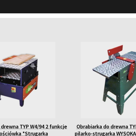
 drewna TYP W4/94 2 funkcje
Obrabiarka do drewna TY
ościówka *Strugarka
pilarko-strugarka WYSO