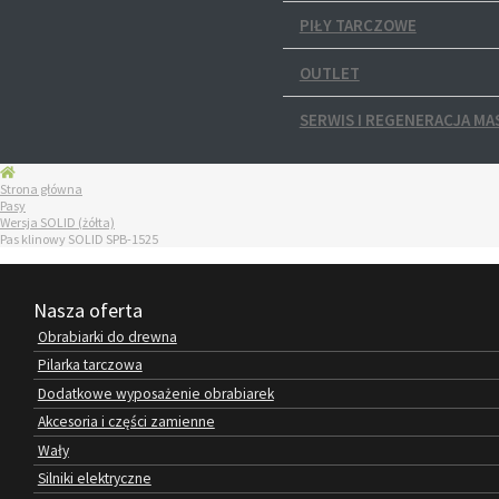
PIŁY TARCZOWE
OUTLET
SERWIS I REGENERACJA MA
Strona główna
Pasy
Wersja SOLID (żółta)
Pas klinowy SOLID SPB-1525
Nasza oferta
Obrabiarki do drewna
Pilarka tarczowa
Dodatkowe wyposażenie obrabiarek
Akcesoria i części zamienne
Wały
Silniki elektryczne