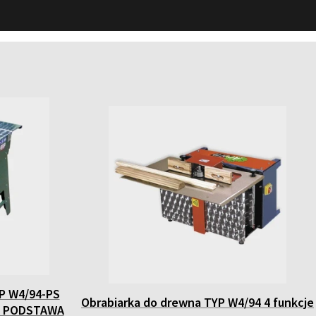
P W4/94-PS
Obrabiarka do drewna TYP W4/94 4 funkcje
KA PODSTAWA