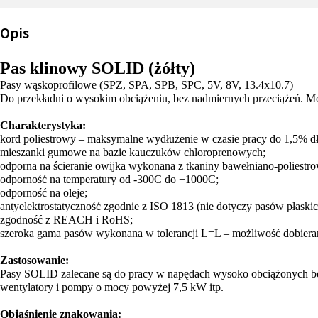
Opis
Pas klinowy SOLID (żółty)
Pasy wąskoprofilowe (SPZ, SPA, SPB, SPC, 5V, 8V, 13.4x10.7)
Do przekładni o wysokim obciążeniu, bez nadmiernych przeciążeń. M
Charakterystyka:
kord poliestrowy – maksymalne wydłużenie w czasie pracy do 1,5% dł
mieszanki gumowe na bazie kauczuków chloroprenowych;
odporna na ścieranie owijka wykonana z tkaniny bawełniano-poliestro
odporność na temperatury od -300C do +1000C;
odporność na oleje;
antyelektrostatyczność zgodnie z ISO 1813 (nie dotyczy pasów płaskic
zgodność z REACH i RoHS;
szeroka gama pasów wykonana w tolerancji L=L – możliwość dobierani
Zastosowanie:
Pasy SOLID zalecane są do pracy w napędach wysoko obciążonych bez g
wentylatory i pompy o mocy powyżej 7,5 kW itp.
Objaśnienie znakowania: