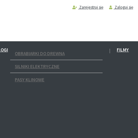
Zarejestruj się
Zaloguj się
LOGI
FILMY
OBRABIARKI DO DREWNA
SILNIKI ELEKTRYCZNE
PASY KLINOWE