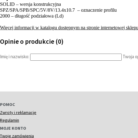
SOLID – wersja konstrukcyjna
SPZ/SPA/SPB/SPC/5V/8V/13.4x10.7 – oznaczenie profilu
2000 – długość podziałowa (Ld)
Więcej informacji w katalogu dostępnym na stronie internetowej sklepu
Opinie o produkcie (0)
Imię i nazwisko:
Twoja op
POMOC
Zwroty i reklamacje
Regulamin
MOJE KONTO
Twoje zamówienia