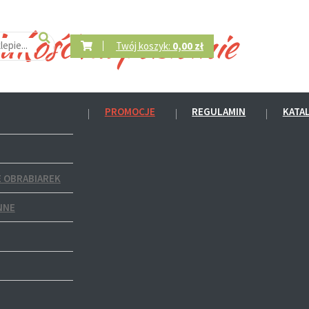
Twój koszyk:
0,00 zł
PROMOCJE
REGULAMIN
KATA
 OBRABIAREK
NNE