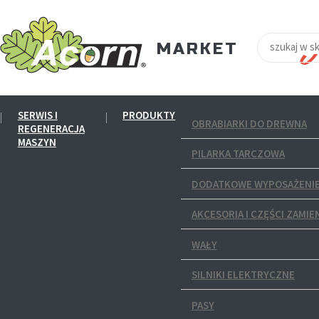
SERWIS I
PRODUKTY
OBRABIARKI DO DREWNA
REGENERACJA
MASZYN
PILARKA TARCZOWA
DODATKOWE WYPOSAŻENIE
AKCESORIA I CZĘŚCI ZAMIE
WAŁY
SILNIKI ELEKTRYCZNE
PASY