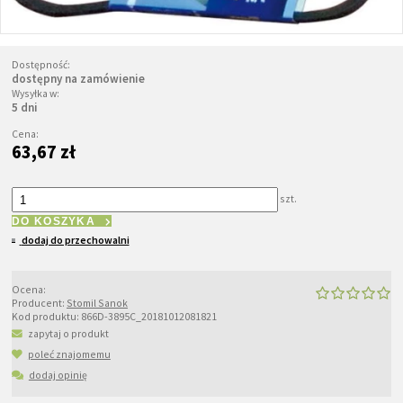
Dostępność:
dostępny na zamówienie
Wysyłka w:
5 dni
Cena:
63,67 zł
szt.
DO KOSZYKA
dodaj do przechowalni
Ocena:
Producent:
Stomil Sanok
Kod produktu:
866D-3895C_20181012081821
zapytaj o produkt
poleć znajomemu
dodaj opinię