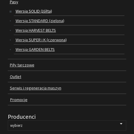
Pasy
Wersja SOLID (żółta)
SILNIKI ELEKTRYCZNE
Wersja STANDARD (zielona)
PASY
Wersja HARVEST BELTS
Wersja SUPER i K (czerwona)
PIŁY TARCZOWE
Wersja GARDEN BELTS
OUTLET
Piły tarczowe
SERWIS I REGENERACJA MASZYN
Outlet
PROMOCJE
REGULAMIN
Serwis i regeneracja maszyn
KATALOGI
Promocje
OBRABIARKI DO DREWNA
Producenci
SILNIKI ELEKTRYCZNE
PASY KLINOWE