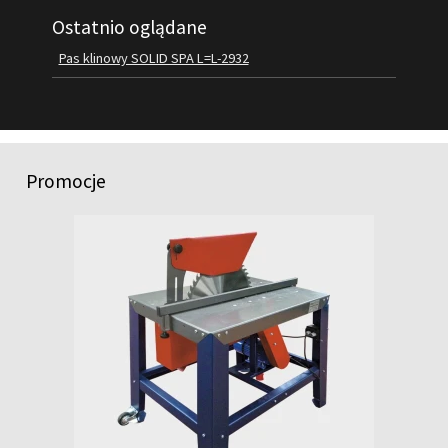
Ostatnio oglądane
FILMY
KONTAKT
Pas klinowy SOLID SPA L=L-2932
Promocje