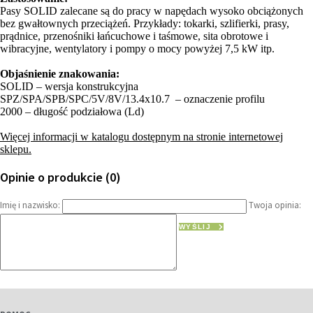
Pasy SOLID zalecane są do pracy w napędach wysoko obciążonych
bez gwałtownych przeciążeń. Przykłady: tokarki, szlifierki, prasy,
prądnice, przenośniki łańcuchowe i taśmowe, sita obrotowe i
wibracyjne, wentylatory i pompy o mocy powyżej 7,5 kW itp.
Objaśnienie znakowania:
SOLID – wersja konstrukcyjna
SPZ/SPA/SPB/SPC/5V/8V/13.4x10.7 – oznaczenie profilu
2000 – długość podziałowa (Ld)
Więcej informacji w katalogu dostępnym na stronie internetowej
sklepu.
Opinie o produkcie (0)
Imię i nazwisko:
Twoja opinia:
WYŚLIJ