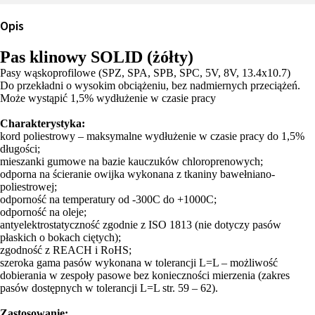
Opis
Pas klinowy SOLID (żółty)
Pasy wąskoprofilowe (SPZ, SPA, SPB, SPC, 5V, 8V, 13.4x10.7)
Do przekładni o wysokim obciążeniu, bez nadmiernych przeciążeń.
Może wystąpić 1,5% wydłużenie w czasie pracy
Charakterystyka:
kord poliestrowy – maksymalne wydłużenie w czasie pracy do 1,5%
długości;
mieszanki gumowe na bazie kauczuków chloroprenowych;
odporna na ścieranie owijka wykonana z tkaniny bawełniano-
poliestrowej;
odporność na temperatury od -300C do +1000C;
odporność na oleje;
antyelektrostatyczność zgodnie z ISO 1813 (nie dotyczy pasów
płaskich o bokach ciętych);
zgodność z REACH i RoHS;
szeroka gama pasów wykonana w tolerancji L=L – możliwość
dobierania w zespoły pasowe bez konieczności mierzenia (zakres
pasów dostępnych w tolerancji L=L str. 59 – 62).
Zastosowanie: