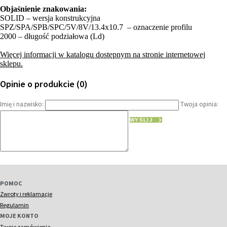
Objaśnienie znakowania:
SOLID – wersja konstrukcyjna
SPZ/SPA/SPB/SPC/5V/8V/13.4x10.7 – oznaczenie profilu
2000 – długość podziałowa (Ld)
Więcej informacji w katalogu dostępnym na stronie internetowej
sklepu.
Opinie o produkcie (0)
Imię i nazwisko:
Twoja opinia:
WYŚLIJ
POMOC
Zwroty i reklamacje
Regulamin
MOJE KONTO
Twoje zamówienia