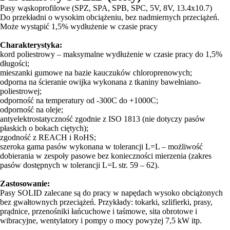
Pasy wąskoprofilowe (SPZ, SPA, SPB, SPC, 5V, 8V, 13.4x10.7)
Do przekładni o wysokim obciążeniu, bez nadmiernych przeciążeń.
Może wystąpić 1,5% wydłużenie w czasie pracy
Charakterystyka:
kord poliestrowy – maksymalne wydłużenie w czasie pracy do 1,5%
długości;
mieszanki gumowe na bazie kauczuków chloroprenowych;
odporna na ścieranie owijka wykonana z tkaniny bawełniano-
poliestrowej;
odporność na temperatury od -300C do +1000C;
odporność na oleje;
antyelektrostatyczność zgodnie z ISO 1813 (nie dotyczy pasów
płaskich o bokach ciętych);
zgodność z REACH i RoHS;
szeroka gama pasów wykonana w tolerancji L=L – możliwość
dobierania w zespoły pasowe bez konieczności mierzenia (zakres
pasów dostępnych w tolerancji L=L str. 59 – 62).
Zastosowanie:
Pasy SOLID zalecane są do pracy w napędach wysoko obciążonych
bez gwałtownych przeciążeń. Przykłady: tokarki, szlifierki, prasy,
prądnice, przenośniki łańcuchowe i taśmowe, sita obrotowe i
wibracyjne, wentylatory i pompy o mocy powyżej 7,5 kW itp.