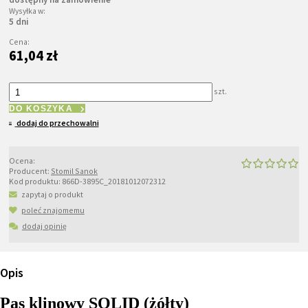
Wysyłka w:
5 dni
Cena:
61,04 zł
szt.
DO KOSZYKA
dodaj do przechowalni
Ocena:
Producent:
Stomil Sanok
Kod produktu:
866D-3895C_20181012072312
zapytaj o produkt
poleć znajomemu
dodaj opinię
Opis
Pas klinowy SOLID (żółty)