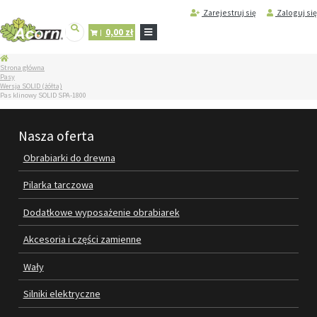
Zarejestruj się
Zaloguj się
0,00 zł
STRONA
Strona główna
GŁÓWNA
Pasy
Wersja SOLID (żółta)
SERWIS
Pas klinowy SOLID SPA-1800
I
REGENERACJA
MASZYN
Nasza oferta
PRODUKTY
Obrabiarki do drewna
OBRABIARKI DO DREWNA
Pilarka tarczowa
PILARKA TARCZOWA
Dodatkowe wyposażenie obrabiarek
DODATKOWE WYPOSAŻENIE
Akcesoria i części zamienne
OBRABIAREK
Wały
AKCESORIA I CZĘŚCI ZAMIENNE
Silniki elektryczne
WAŁY