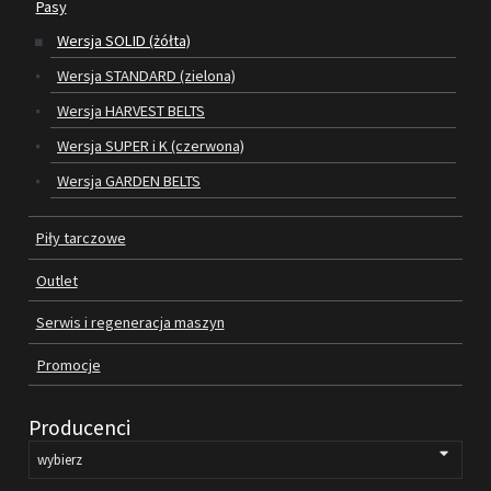
Pasy
Wersja SOLID (żółta)
SILNIKI ELEKTRYCZNE
Wersja STANDARD (zielona)
PASY
Wersja HARVEST BELTS
Wersja SUPER i K (czerwona)
PIŁY TARCZOWE
Wersja GARDEN BELTS
OUTLET
Piły tarczowe
SERWIS I REGENERACJA MASZYN
Outlet
PROMOCJE
REGULAMIN
Serwis i regeneracja maszyn
KATALOGI
Promocje
OBRABIARKI DO DREWNA
Producenci
SILNIKI ELEKTRYCZNE
PASY KLINOWE