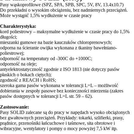
Pasy wąskoprofilowe (SPZ, SPA, SPB, SPC, 5V, 8V, 13.4x10.7)
Do przekładni o wysokim obciążeniu, bez nadmiernych przeciążeń.
Może wystąpić 1,5% wydłużenie w czasie pracy
Charakterystyka:
kord poliestrowy – maksymalne wydłużenie w czasie pracy do 1,5%
długości;
mieszanki gumowe na bazie kauczuków chloroprenowych;
odporna na ścieranie owijka wykonana z tkaniny bawełniano-
poliestrowej;
odporność na temperatury od -300C do +1000C;
odporność na oleje;
antyelektrostatyczność zgodnie z ISO 1813 (nie dotyczy pasów
płaskich o bokach ciętych);
zgodność z REACH i RoHS;
szeroka gama pasów wykonana w tolerancji L=L – możliwość
dobierania w zespoły pasowe bez konieczności mierzenia (zakres
pasów dostępnych w tolerancji L=L str. 59 – 62).
Zastosowanie:
Pasy SOLID zalecane są do pracy w napędach wysoko obciążonych
bez gwałtownych przeciążeń. Przykłady: tokarki, szlifierki, prasy,
prądnice, przenośniki łańcuchowe i taśmowe, sita obrotowe i
wibracyjne, wentylatory i pompy o mocy powyżej 7,5 kW itp.