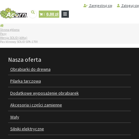
Zarejestruj się
Zaloguj się
0,00 zł
STRONA
Strona główna
GŁÓWNA
Pasy
Wersja SOLID (żółta)
SERWIS
Pas klinowy SOLID SPA-1700
I
REGENERACJA
MASZYN
Nasza oferta
PRODUKTY
Obrabiarki do drewna
OBRABIARKI DO DREWNA
Pilarka tarczowa
PILARKA TARCZOWA
Dodatkowe wyposażenie obrabiarek
DODATKOWE WYPOSAŻENIE
Akcesoria i części zamienne
OBRABIAREK
Wały
AKCESORIA I CZĘŚCI ZAMIENNE
Silniki elektryczne
WAŁY