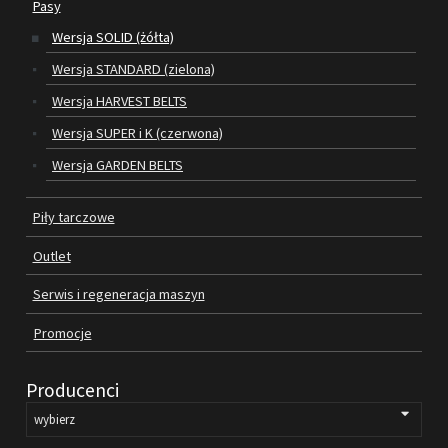
Pasy
Wersja SOLID (żółta)
SILNIKI ELEKTRYCZNE
Wersja STANDARD (zielona)
PASY
Wersja HARVEST BELTS
Wersja SUPER i K (czerwona)
PIŁY TARCZOWE
Wersja GARDEN BELTS
OUTLET
Piły tarczowe
SERWIS I REGENERACJA MASZYN
Outlet
PROMOCJE
REGULAMIN
Serwis i regeneracja maszyn
KATALOGI
Promocje
OBRABIARKI DO DREWNA
Producenci
SILNIKI ELEKTRYCZNE
PASY KLINOWE