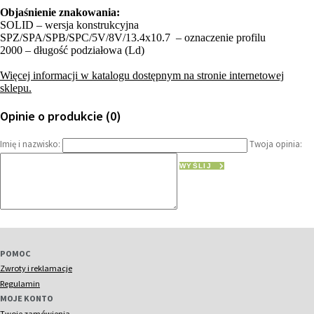
Objaśnienie znakowania:
SOLID – wersja konstrukcyjna
SPZ/SPA/SPB/SPC/5V/8V/13.4x10.7 – oznaczenie profilu
2000 – długość podziałowa (Ld)
Więcej informacji w katalogu dostępnym na stronie internetowej
sklepu.
Opinie o produkcie (0)
Imię i nazwisko:
Twoja opinia:
WYŚLIJ
POMOC
Zwroty i reklamacje
Regulamin
MOJE KONTO
Twoje zamówienia