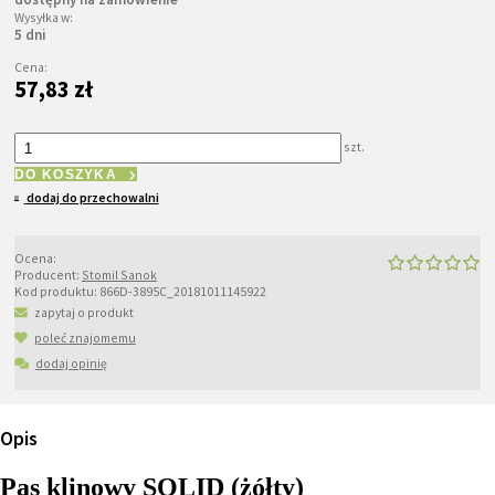
Wysyłka w:
5 dni
Cena:
57,83 zł
szt.
DO KOSZYKA
dodaj do przechowalni
Ocena:
Producent:
Stomil Sanok
Kod produktu:
866D-3895C_20181011145922
zapytaj o produkt
poleć znajomemu
dodaj opinię
Opis
Pas klinowy SOLID (żółty)