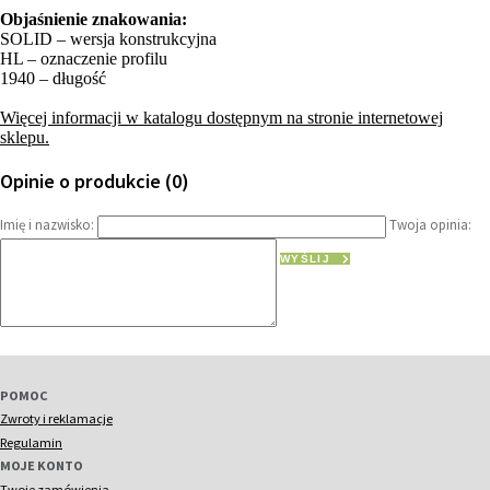
Objaśnienie znakowania:
SOLID – wersja konstrukcyjna
HL – oznaczenie profilu
1940 – długość
Więcej informacji w katalogu dostępnym na stronie internetowej
sklepu.
Opinie o produkcie (0)
Imię i nazwisko:
Twoja opinia:
WYŚLIJ
POMOC
Zwroty i reklamacje
Regulamin
MOJE KONTO
Twoje zamówienia