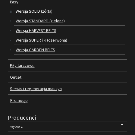
Pasy
Wersja SOLID (żółta)
SILNIKI ELEKTRYCZNE
Wersja STANDARD (zielona)
PASY
Wersja HARVEST BELTS
Wersja SUPER i K (czerwona)
PIŁY TARCZOWE
Wersja GARDEN BELTS
OUTLET
Piły tarczowe
SERWIS I REGENERACJA MASZYN
Outlet
PROMOCJE
REGULAMIN
Serwis i regeneracja maszyn
KATALOGI
Promocje
OBRABIARKI DO DREWNA
Producenci
SILNIKI ELEKTRYCZNE
PASY KLINOWE