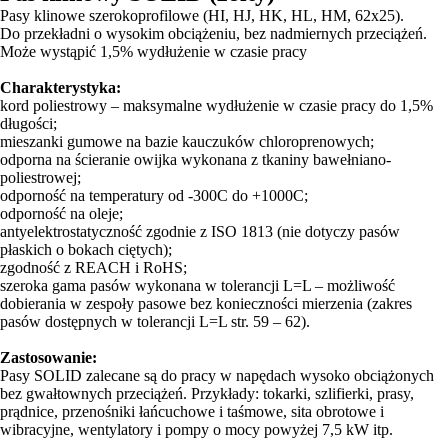
Pasy klinowe szerokoprofilowe (HI, HJ, HK, HL, HM, 62x25).
Do przekładni o wysokim obciążeniu, bez nadmiernych przeciążeń.
Może wystąpić 1,5% wydłużenie w czasie pracy
Charakterystyka:
kord poliestrowy – maksymalne wydłużenie w czasie pracy do 1,5%
długości;
mieszanki gumowe na bazie kauczuków chloroprenowych;
odporna na ścieranie owijka wykonana z tkaniny bawełniano-
poliestrowej;
odporność na temperatury od -300C do +1000C;
odporność na oleje;
antyelektrostatyczność zgodnie z ISO 1813 (nie dotyczy pasów
płaskich o bokach ciętych);
zgodność z REACH i RoHS;
szeroka gama pasów wykonana w tolerancji L=L – możliwość
dobierania w zespoły pasowe bez konieczności mierzenia (zakres
pasów dostępnych w tolerancji L=L str. 59 – 62).
Zastosowanie:
Pasy SOLID zalecane są do pracy w napędach wysoko obciążonych
bez gwałtownych przeciążeń. Przykłady: tokarki, szlifierki, prasy,
prądnice, przenośniki łańcuchowe i taśmowe, sita obrotowe i
wibracyjne, wentylatory i pompy o mocy powyżej 7,5 kW itp.