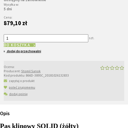
Wysyłka w:
5 dni
Cena:
879,10 zł
szt.
DO KOSZYKA
dodaj do przechowalni
Ocena:
Producent:
Stomil Sanok
Kod produktu:
866D-3895C_20181026132833
zapytaj o produkt
poleć znajomemu
dodaj opinię
Opis
Pas klinowy SOLID (żółty)