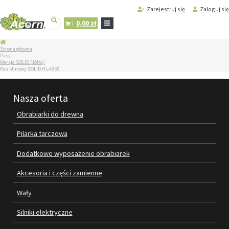
Zarejestruj się
Zaloguj się
0,00 zł
STRONA
Strona główna
GŁÓWNA
Pasy
Wersja SOLID (żółta)
SERWIS
Pas klinowy SOLID HL-4955
I
REGENERACJA
MASZYN
Nasza oferta
PRODUKTY
Obrabiarki do drewna
OBRABIARKI DO DREWNA
Pilarka tarczowa
PILARKA TARCZOWA
Dodatkowe wyposażenie obrabiarek
DODATKOWE WYPOSAŻENIE
Akcesoria i części zamienne
OBRABIAREK
Wały
AKCESORIA I CZĘŚCI ZAMIENNE
Silniki elektryczne
WAŁY