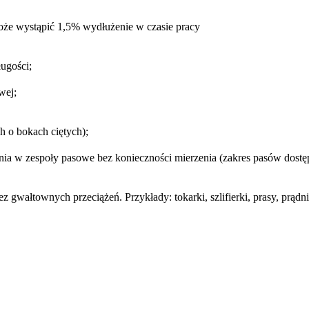
oże wystąpić 1,5% wydłużenie w czasie pracy
ugości;
wej;
h o bokach ciętych);
a w zespoły pasowe bez konieczności mierzenia (zakres pasów dostępn
wałtownych przeciążeń. Przykłady: tokarki, szlifierki, prasy, prądni