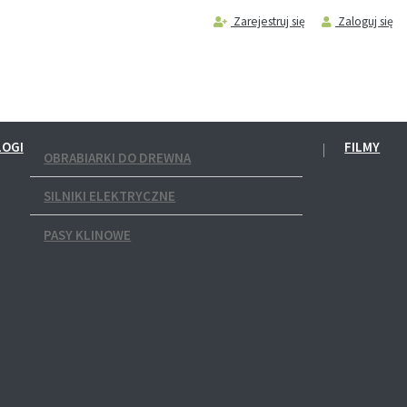
Zarejestruj się
Zaloguj się
LOGI
FILMY
OBRABIARKI DO DREWNA
SILNIKI ELEKTRYCZNE
PASY KLINOWE