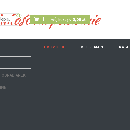
Twój koszyk:
0,00 zł
PROMOCJE
REGULAMIN
KATA
 OBRABIAREK
NNE