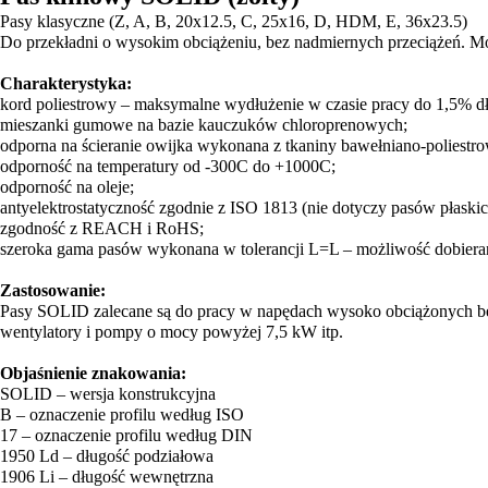
Pasy klasyczne (Z, A, B, 20x12.5, C, 25x16, D, HDM, E, 36x23.5)
Do przekładni o wysokim obciążeniu, bez nadmiernych przeciążeń. M
Charakterystyka:
kord poliestrowy – maksymalne wydłużenie w czasie pracy do 1,5% dł
mieszanki gumowe na bazie kauczuków chloroprenowych;
odporna na ścieranie owijka wykonana z tkaniny bawełniano-poliestro
odporność na temperatury od -300C do +1000C;
odporność na oleje;
antyelektrostatyczność zgodnie z ISO 1813 (nie dotyczy pasów płaskic
zgodność z REACH i RoHS;
szeroka gama pasów wykonana w tolerancji L=L – możliwość dobierani
Zastosowanie:
Pasy SOLID zalecane są do pracy w napędach wysoko obciążonych bez g
wentylatory i pompy o mocy powyżej 7,5 kW itp.
Objaśnienie znakowania:
SOLID – wersja konstrukcyjna
B – oznaczenie profilu według ISO
17 – oznaczenie profilu według DIN
1950 Ld – długość podziałowa
1906 Li – długość wewnętrzna