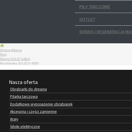
PIŁY TARCZOWE
OUTLET
SERWIS I REGENERACJA MA
Strona główna
Pasy
Wersja SOLID (żółta)
Pas klinowy SOLID D-9500
Nasza oferta
Obrabiarki do drewna
Pilarka tarczowa
Dodatkowe wyposażenie obrabiarek
Akcesoria i części zamienne
Wały
Silniki elektryczne