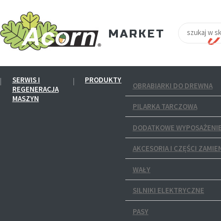
SERWIS I
PRODUKTY
OBRABIARKI DO DREWNA
REGENERACJA
MASZYN
PILARKA TARCZOWA
DODATKOWE WYPOSAŻENIE
AKCESORIA I CZĘŚCI ZAMIE
WAŁY
SILNIKI ELEKTRYCZNE
PASY