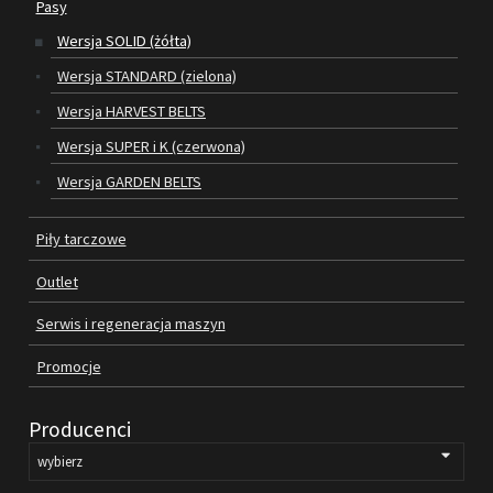
Pasy
Wersja SOLID (żółta)
SILNIKI ELEKTRYCZNE
Wersja STANDARD (zielona)
PASY
Wersja HARVEST BELTS
Wersja SUPER i K (czerwona)
PIŁY TARCZOWE
Wersja GARDEN BELTS
OUTLET
Piły tarczowe
SERWIS I REGENERACJA MASZYN
Outlet
PROMOCJE
REGULAMIN
Serwis i regeneracja maszyn
KATALOGI
Promocje
OBRABIARKI DO DREWNA
Producenci
SILNIKI ELEKTRYCZNE
PASY KLINOWE