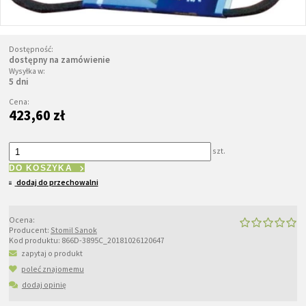
Dostępność:
dostępny na zamówienie
Wysyłka w:
5 dni
Cena:
423,60 zł
szt.
DO KOSZYKA
dodaj do przechowalni
Ocena:
Producent:
Stomil Sanok
Kod produktu:
866D-3895C_20181026120647
zapytaj o produkt
poleć znajomemu
dodaj opinię