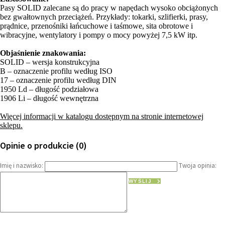
Pasy SOLID zalecane są do pracy w napędach wysoko obciążonych
bez gwałtownych przeciążeń. Przykłady: tokarki, szlifierki, prasy,
prądnice, przenośniki łańcuchowe i taśmowe, sita obrotowe i
wibracyjne, wentylatory i pompy o mocy powyżej 7,5 kW itp.
Objaśnienie znakowania:
SOLID – wersja konstrukcyjna
B – oznaczenie profilu według ISO
17 – oznaczenie profilu według DIN
1950 Ld – długość podziałowa
1906 Li – długość wewnętrzna
Więcej informacji w katalogu dostępnym na stronie internetowej
sklepu.
Opinie o produkcie (0)
Imię i nazwisko:
Twoja opinia:
WYŚLIJ