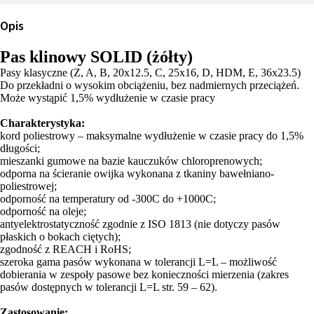
Opis
Pas klinowy SOLID (żółty)
Pasy klasyczne (Z, A, B, 20x12.5, C, 25x16, D, HDM, E, 36x23.5)
Do przekładni o wysokim obciążeniu, bez nadmiernych przeciążeń.
Może wystąpić 1,5% wydłużenie w czasie pracy
Charakterystyka:
kord poliestrowy – maksymalne wydłużenie w czasie pracy do 1,5%
długości;
mieszanki gumowe na bazie kauczuków chloroprenowych;
odporna na ścieranie owijka wykonana z tkaniny bawełniano-
poliestrowej;
odporność na temperatury od -300C do +1000C;
odporność na oleje;
antyelektrostatyczność zgodnie z ISO 1813 (nie dotyczy pasów
płaskich o bokach ciętych);
zgodność z REACH i RoHS;
szeroka gama pasów wykonana w tolerancji L=L – możliwość
dobierania w zespoły pasowe bez konieczności mierzenia (zakres
pasów dostępnych w tolerancji L=L str. 59 – 62).
Zastosowanie: