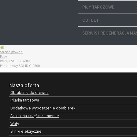
PIŁY TARCZOWE
OUTLET
SERWIS I REGENERACJA MA
Strona główna
Pasy
Wersja SOLID (żółta)
Pas klinowy SOLID C-9500
Nasza oferta
Obrabiarki do drewna
Pilarka tarczowa
Dodatkowe wyposażenie obrabiarek
Akcesoria i części zamienne
Wały
Silniki elektryczne