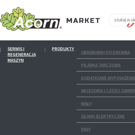
SERWIS I
PRODUKTY
OBRABIARKI DO DREWNA
REGENERACJA
MASZYN
PILARKA TARCZOWA
DODATKOWE WYPOSAŻENIE
AKCESORIA I CZĘŚCI ZAMIE
WAŁY
SILNIKI ELEKTRYCZNE
PASY