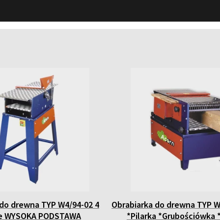
 do drewna TYP W4/94-02 4
Obrabiarka do drewna TYP W
je WYSOKA PODSTAWA
*Pilarka *Grubościówka 