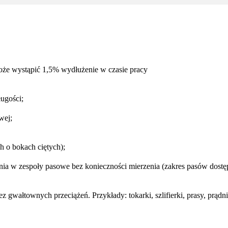
oże wystąpić 1,5% wydłużenie w czasie pracy
ugości;
wej;
h o bokach ciętych);
a w zespoły pasowe bez konieczności mierzenia (zakres pasów dostępn
wałtownych przeciążeń. Przykłady: tokarki, szlifierki, prasy, prądni