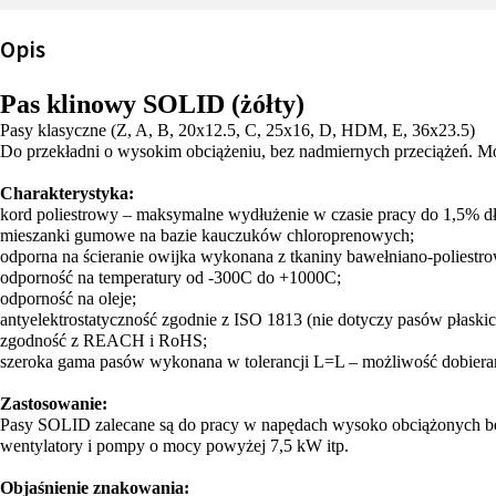
Opis
Pas klinowy SOLID (żółty)
Pasy klasyczne (Z, A, B, 20x12.5, C, 25x16, D, HDM, E, 36x23.5)
Do przekładni o wysokim obciążeniu, bez nadmiernych przeciążeń. M
Charakterystyka:
kord poliestrowy – maksymalne wydłużenie w czasie pracy do 1,5% dł
mieszanki gumowe na bazie kauczuków chloroprenowych;
odporna na ścieranie owijka wykonana z tkaniny bawełniano-poliestro
odporność na temperatury od -300C do +1000C;
odporność na oleje;
antyelektrostatyczność zgodnie z ISO 1813 (nie dotyczy pasów płaskic
zgodność z REACH i RoHS;
szeroka gama pasów wykonana w tolerancji L=L – możliwość dobierani
Zastosowanie:
Pasy SOLID zalecane są do pracy w napędach wysoko obciążonych bez g
wentylatory i pompy o mocy powyżej 7,5 kW itp.
Objaśnienie znakowania: