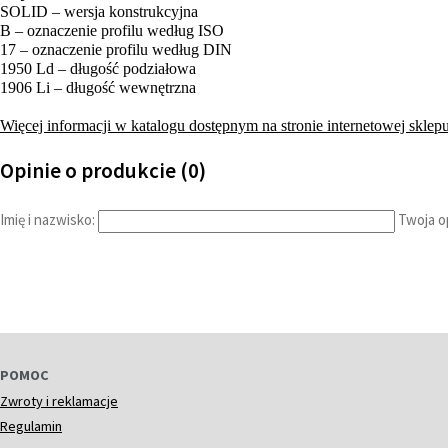
SOLID – wersja konstrukcyjna
B – oznaczenie profilu według ISO
17 – oznaczenie profilu według DIN
1950 Ld – długość podziałowa
1906 Li – długość wewnętrzna
Więcej informacji w katalogu dostępnym na stronie internetowej sklepu
Opinie o produkcie (0)
Imię i nazwisko:
Twoja op
POMOC
Zwroty i reklamacje
Regulamin