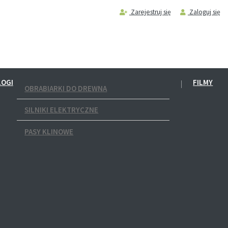
Zarejestruj się
Zaloguj się
LOGI
FILMY
OBRABIARKI DO DREWNA
SILNIKI ELEKTRYCZNE
PASY KLINOWE