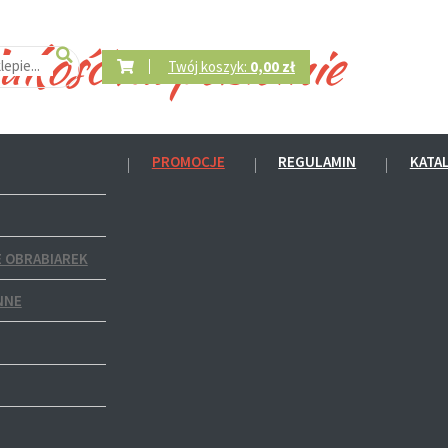
Twój koszyk:
0,00 zł
PROMOCJE
REGULAMIN
KATA
 OBRABIAREK
NNE