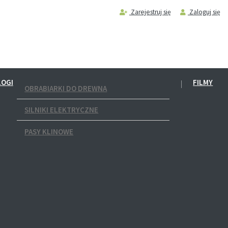
Zarejestruj się
Zaloguj się
LOGI
FILMY
OBRABIARKI DO DREWNA
SILNIKI ELEKTRYCZNE
PASY KLINOWE