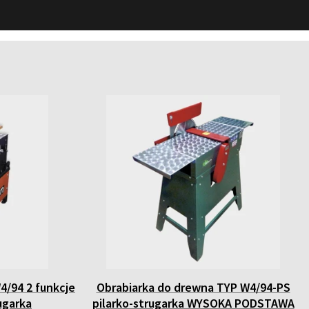
4/94 2 funkcje
Obrabiarka do drewna TYP W4/94-PS
ugarka
pilarko-strugarka WYSOKA PODSTAWA