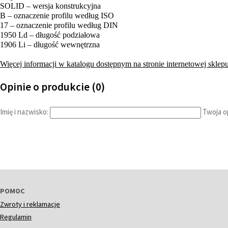
SOLID – wersja konstrukcyjna
B – oznaczenie profilu według ISO
17 – oznaczenie profilu według DIN
1950 Ld – długość podziałowa
1906 Li – długość wewnętrzna
Więcej informacji w katalogu dostępnym na stronie internetowej sklepu
Opinie o produkcie (0)
Imię i nazwisko:
Twoja op
POMOC
Zwroty i reklamacje
Regulamin