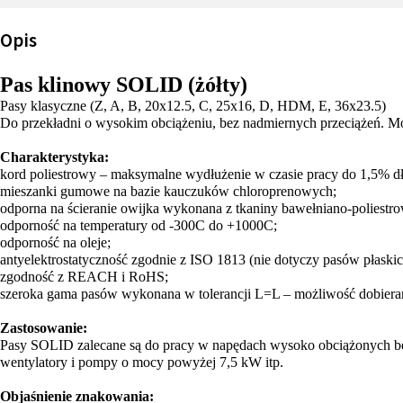
Opis
Pas klinowy SOLID (żółty)
Pasy klasyczne (Z, A, B, 20x12.5, C, 25x16, D, HDM, E, 36x23.5)
Do przekładni o wysokim obciążeniu, bez nadmiernych przeciążeń. M
Charakterystyka:
kord poliestrowy – maksymalne wydłużenie w czasie pracy do 1,5% dł
mieszanki gumowe na bazie kauczuków chloroprenowych;
odporna na ścieranie owijka wykonana z tkaniny bawełniano-poliestro
odporność na temperatury od -300C do +1000C;
odporność na oleje;
antyelektrostatyczność zgodnie z ISO 1813 (nie dotyczy pasów płaskic
zgodność z REACH i RoHS;
szeroka gama pasów wykonana w tolerancji L=L – możliwość dobierani
Zastosowanie:
Pasy SOLID zalecane są do pracy w napędach wysoko obciążonych bez g
wentylatory i pompy o mocy powyżej 7,5 kW itp.
Objaśnienie znakowania: