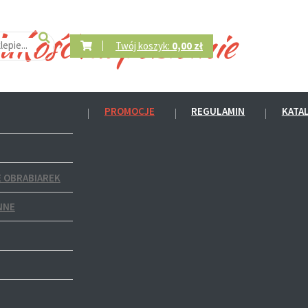
Twój koszyk:
0,00 zł
PROMOCJE
REGULAMIN
KATA
 OBRABIAREK
NNE