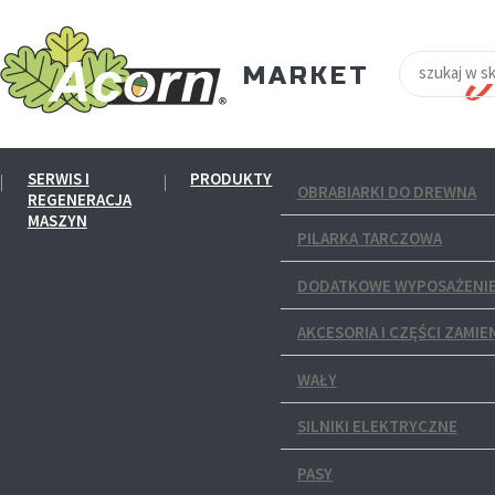
SERWIS I
PRODUKTY
OBRABIARKI DO DREWNA
REGENERACJA
MASZYN
PILARKA TARCZOWA
DODATKOWE WYPOSAŻENIE
AKCESORIA I CZĘŚCI ZAMIE
WAŁY
SILNIKI ELEKTRYCZNE
PASY