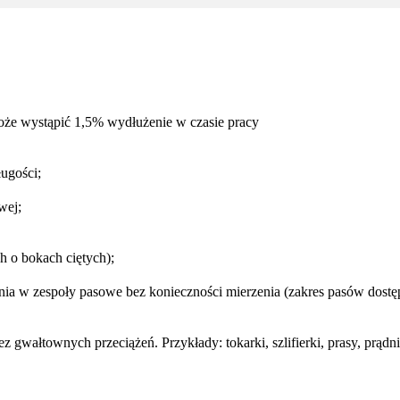
oże wystąpić 1,5% wydłużenie w czasie pracy
ugości;
wej;
h o bokach ciętych);
a w zespoły pasowe bez konieczności mierzenia (zakres pasów dostępn
wałtownych przeciążeń. Przykłady: tokarki, szlifierki, prasy, prądni