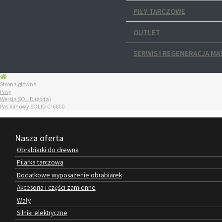
PIŁY TARCZOWE
OUTLET
SERWIS I REGENERACJA MA
Strona główna
Pasy
Wersja SOLID (żółta)
Pas klinowy SOLID C-6800
Nasza oferta
Obrabiarki do drewna
Pilarka tarczowa
Dodatkowe wyposażenie obrabiarek
Akcesoria i części zamienne
Wały
Silniki elektryczne