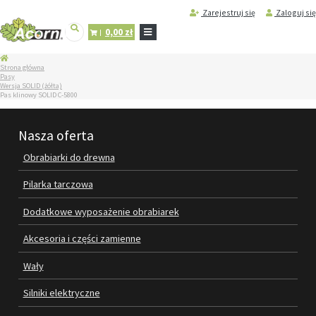
Zarejestruj się
Zaloguj się
0,00 zł
STRONA
Strona główna
GŁÓWNA
Pasy
Wersja SOLID (żółta)
SERWIS
Pas klinowy SOLID C-5800
I
REGENERACJA
MASZYN
Nasza oferta
PRODUKTY
Obrabiarki do drewna
OBRABIARKI DO DREWNA
Pilarka tarczowa
PILARKA TARCZOWA
Dodatkowe wyposażenie obrabiarek
DODATKOWE WYPOSAŻENIE
Akcesoria i części zamienne
OBRABIAREK
Wały
AKCESORIA I CZĘŚCI ZAMIENNE
Silniki elektryczne
WAŁY