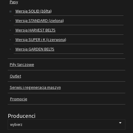
Pasy
Wersja SOLID (żółta)
SILNIKI ELEKTRYCZNE
Wersja STANDARD (zielona)
PASY
Wersja HARVEST BELTS
Wersja SUPER i K (czerwona)
PIŁY TARCZOWE
Wersja GARDEN BELTS
OUTLET
Piły tarczowe
SERWIS I REGENERACJA MASZYN
Outlet
PROMOCJE
REGULAMIN
Serwis i regeneracja maszyn
KATALOGI
Promocje
OBRABIARKI DO DREWNA
Producenci
SILNIKI ELEKTRYCZNE
PASY KLINOWE