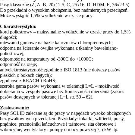
Pasy klasyczne (Z, A, B, 20x12.5, C, 25x16, D, HDM, E, 36x23.5)
Do przekładni o wysokim obciążeniu, bez nadmiernych przeciążeń.
Może wystąpić 1,5% wydłużenie w czasie pracy
Charakterystyka:
kord poliestrowy – maksymalne wydłużenie w czasie pracy do 1,5%
długości;
mieszanki gumowe na bazie kauczuków chloroprenowych;
odporna na ścieranie owijka wykonana z tkaniny bawełniano-
poliestrowej;
odporność na temperatury od -300C do +1000C;
odporność na oleje;
antyelektrostatyczność zgodnie z ISO 1813 (nie dotyczy pasów
płaskich o bokach ciętych);
zgodność z REACH i RoHS;
szeroka gama pasów wykonana w tolerancji L=L – możliwość
dobierania w zespoły pasowe bez konieczności mierzenia (zakres
pasów dostępnych w tolerancji L=L str. 59 – 62).
Zastosowanie:
Pasy SOLID zalecane są do pracy w napędach wysoko obciążonych
bez gwałtownych przeciążeń. Przykłady: tokarki, szlifierki, prasy,
prądnice, przenośniki łańcuchowe i taśmowe, sita obrotowe i
wibracyjne, wentylatory i pompy o mocy powyżej 7,5 kW itp.