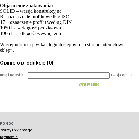
Objaśnienie znakowania:
SOLID – wersja konstrukcyjna
B – oznaczenie profilu według ISO
17 – oznaczenie profilu według DIN
1950 Ld – długość podziałowa
1906 Li – długość wewnętrzna
Więcej informacji w katalogu dostępnym na stronie internetowej
sklepu.
Opinie o produkcie (0)
Imię i nazwisko:
Twoja opinia:
WYŚLIJ
POMOC
Zwroty i reklamacje
Regulamin