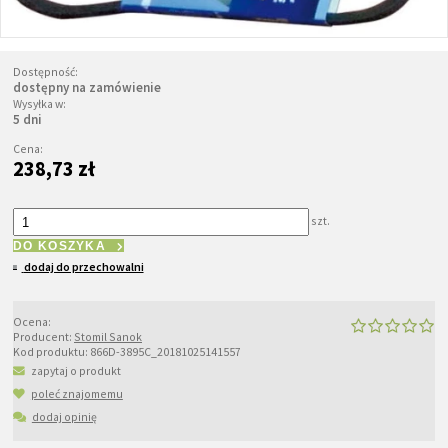
Dostępność:
dostępny na zamówienie
Wysyłka w:
5 dni
Cena:
238,73 zł
szt.
DO KOSZYKA
dodaj do przechowalni
Ocena:
Producent:
Stomil Sanok
Kod produktu:
866D-3895C_20181025141557
zapytaj o produkt
poleć znajomemu
dodaj opinię