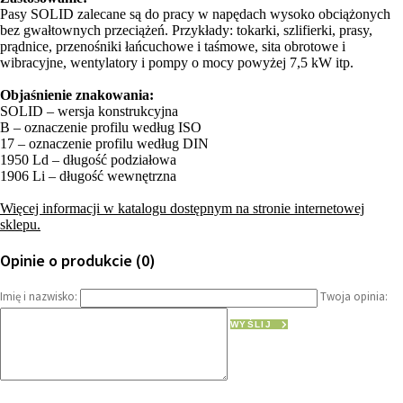
Pasy SOLID zalecane są do pracy w napędach wysoko obciążonych
bez gwałtownych przeciążeń. Przykłady: tokarki, szlifierki, prasy,
prądnice, przenośniki łańcuchowe i taśmowe, sita obrotowe i
wibracyjne, wentylatory i pompy o mocy powyżej 7,5 kW itp.
Objaśnienie znakowania:
SOLID – wersja konstrukcyjna
B – oznaczenie profilu według ISO
17 – oznaczenie profilu według DIN
1950 Ld – długość podziałowa
1906 Li – długość wewnętrzna
Więcej informacji w katalogu dostępnym na stronie internetowej
sklepu.
Opinie o produkcie (0)
Imię i nazwisko:
Twoja opinia:
WYŚLIJ