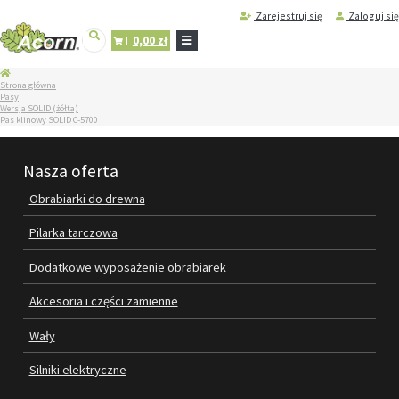
Zarejestruj się
Zaloguj się
0,00 zł
STRONA
Strona główna
GŁÓWNA
Pasy
Wersja SOLID (żółta)
SERWIS
Pas klinowy SOLID C-5700
I
REGENERACJA
MASZYN
Nasza oferta
PRODUKTY
Obrabiarki do drewna
OBRABIARKI DO DREWNA
Pilarka tarczowa
PILARKA TARCZOWA
Dodatkowe wyposażenie obrabiarek
DODATKOWE WYPOSAŻENIE
Akcesoria i części zamienne
OBRABIAREK
Wały
AKCESORIA I CZĘŚCI ZAMIENNE
Silniki elektryczne
WAŁY