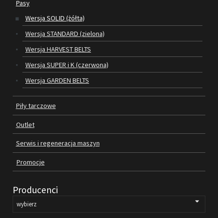
Pasy
Wersja SOLID (żółta)
SILNIKI ELEKTRYCZNE
Wersja STANDARD (zielona)
PASY
Wersja HARVEST BELTS
Wersja SUPER i K (czerwona)
PIŁY TARCZOWE
Wersja GARDEN BELTS
OUTLET
Piły tarczowe
SERWIS I REGENERACJA MASZYN
Outlet
PROMOCJE
REGULAMIN
Serwis i regeneracja maszyn
KATALOGI
Promocje
OBRABIARKI DO DREWNA
Producenci
SILNIKI ELEKTRYCZNE
PASY KLINOWE