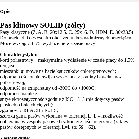
Opis
Pas klinowy SOLID (żółty)
Pasy klasyczne (Z, A, B, 20x12.5, C, 25x16, D, HDM, E, 36x23.5)
Do przekładni o wysokim obciążeniu, bez nadmiernych przeciążeń.
Może wystąpić 1,5% wydłużenie w czasie pracy
Charakterystyka:
kord poliestrowy – maksymalne wydłużenie w czasie pracy do 1,5%
długości;
mieszanki gumowe na bazie kauczuków chloroprenowych;
odporna na ścieranie owijka wykonana z tkaniny bawełniano-
poliestrowej;
odporność na temperatury od -300C do +1000C;
odporność na oleje;
antyelektrostatyczność zgodnie z ISO 1813 (nie dotyczy pasów
płaskich o bokach ciętych);
zgodność z REACH i RoHS;
szeroka gama pasów wykonana w tolerancji L=L – możliwość
dobierania w zespoły pasowe bez konieczności mierzenia (zakres
pasów dostępnych w tolerancji L=L str. 59 – 62).
Zastosowanie: