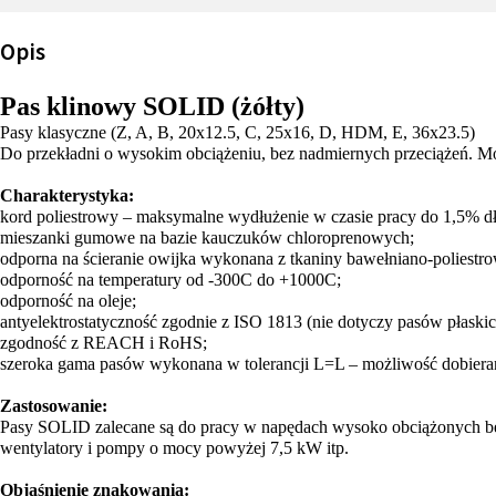
Opis
Pas klinowy SOLID (żółty)
Pasy klasyczne (Z, A, B, 20x12.5, C, 25x16, D, HDM, E, 36x23.5)
Do przekładni o wysokim obciążeniu, bez nadmiernych przeciążeń. M
Charakterystyka:
kord poliestrowy – maksymalne wydłużenie w czasie pracy do 1,5% dł
mieszanki gumowe na bazie kauczuków chloroprenowych;
odporna na ścieranie owijka wykonana z tkaniny bawełniano-poliestro
odporność na temperatury od -300C do +1000C;
odporność na oleje;
antyelektrostatyczność zgodnie z ISO 1813 (nie dotyczy pasów płaskic
zgodność z REACH i RoHS;
szeroka gama pasów wykonana w tolerancji L=L – możliwość dobierani
Zastosowanie:
Pasy SOLID zalecane są do pracy w napędach wysoko obciążonych bez g
wentylatory i pompy o mocy powyżej 7,5 kW itp.
Objaśnienie znakowania: