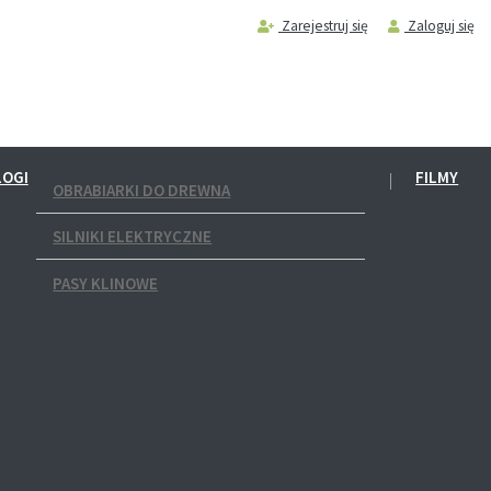
Zarejestruj się
Zaloguj się
LOGI
FILMY
OBRABIARKI DO DREWNA
SILNIKI ELEKTRYCZNE
PASY KLINOWE