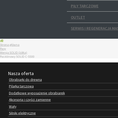
PIŁY TARCZOWE
OUTLET
SERWIS I REGENERACJA MA
Strona główna
Pasy
Wersja SOLID (żółta)
Pas klinowy SOLID C-5500
Nasza oferta
Obrabiarki do drewna
Pilarka tarczowa
Dodatkowe wyposażenie obrabiarek
Akcesoria i części zamienne
Wały
Silniki elektryczne