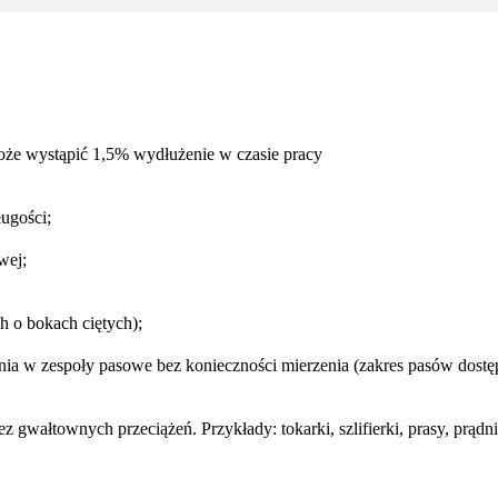
oże wystąpić 1,5% wydłużenie w czasie pracy
ugości;
wej;
h o bokach ciętych);
a w zespoły pasowe bez konieczności mierzenia (zakres pasów dostępn
wałtownych przeciążeń. Przykłady: tokarki, szlifierki, prasy, prądni