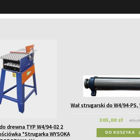
Wał strugarski do W4/94-PS,
305,00 zł
405,0
 do drewna TYP W4/94-02 2
bościówka *Strugarka WYSOKA
DO KOSZYKA