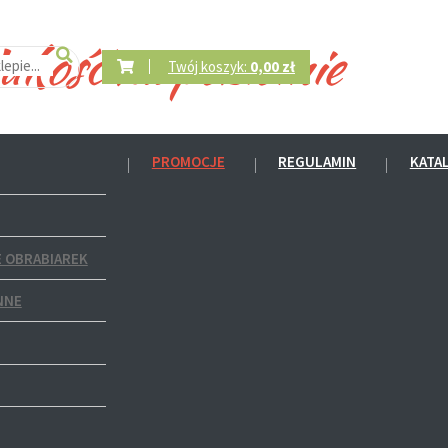
Twój koszyk:
0,00 zł
PROMOCJE
REGULAMIN
KATA
 OBRABIAREK
NNE