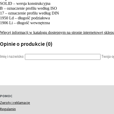
SOLID – wersja konstrukcyjna
B – oznaczenie profilu według ISO
17 – oznaczenie profilu według DIN
1950 Ld – długość podziałowa
1906 Li – długość wewnętrzna
Więcej informacji w katalogu dostępnym na stronie internetowej sklepu
Opinie o produkcie (0)
Imię i nazwisko:
Twoja op
POMOC
Zwroty i reklamacje
Regulamin