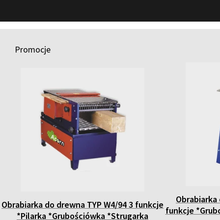
Promocje
Obrabiarka
Obrabiarka do drewna TYP W4/94 3 funkcje
funkcje *Gru
*Pilarka *Grubościówka *Strugarka