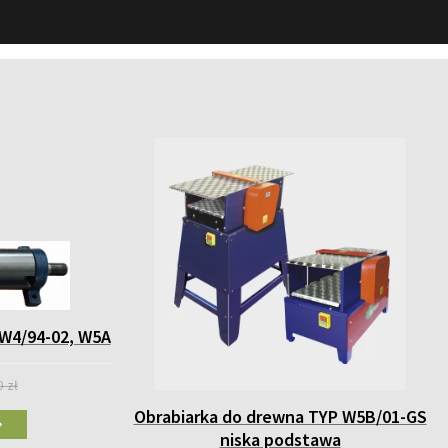
 W4/94-02, W5A
0 zł
Obrabiarka do drewna TYP W5B/01-GS
niska podstawa