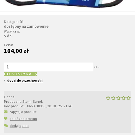
Dostępność:
dostępny na zamówienie
Wysyłka w:
5 dni
Cena:
164,00 zł
szt.
DO KOSZYKA
dodaj do przechowalni
Ocena:
Producent:
Stomil Sanok
Kod produktu:
866D-3895C_20181025121143
zapytaj o produkt
poleć znajomemu
dodaj opinię