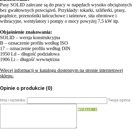
Pasy SOLID zalecane są do pracy w napędach wysoko obciążonych
bez gwałtownych przeciążeń. Przykłady: tokarki, szlifierki, prasy,
prądnice, przenośniki łańcuchowe i taśmowe, sita obrotowe i
wibracyjne, wentylatory i pompy o mocy powyżej 7,5 kW itp.
Objaśnienie znakowania:
SOLID – wersja konstrukcyjna
B – oznaczenie profilu według ISO
17 – oznaczenie profilu według DIN
1950 Ld – długość podziałowa
1906 Li – długość wewnętrzna
Więcej informacji w katalogu dostępnym na stronie internetowej
sklepu.
Opinie o produkcie (0)
Imię i nazwisko:
Twoja opinia:
WYŚLIJ