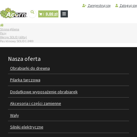
Zarejestruj się
Zaloguj się
0,00 zł
STRONA
Strona główna
GŁÓWNA
Pasy
Wersja SOLID (żółta)
SERWIS
Pas klinowy SOLID C-3400
I
REGENERACJA
MASZYN
Nasza oferta
PRODUKTY
Obrabiarki do drewna
OBRABIARKI DO DREWNA
Pilarka tarczowa
PILARKA TARCZOWA
Dodatkowe wyposażenie obrabiarek
DODATKOWE WYPOSAŻENIE
Akcesoria i części zamienne
OBRABIAREK
Wały
AKCESORIA I CZĘŚCI ZAMIENNE
Silniki elektryczne
WAŁY