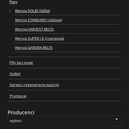
Pasy
Wersja SOLID (żółta)
SILNIKI ELEKTRYCZNE
Wersja STANDARD (zielona)
PASY
Wersja HARVEST BELTS
Wersja SUPER i K (czerwona)
PIŁY TARCZOWE
Wersja GARDEN BELTS
OUTLET
Piły tarczowe
SERWIS I REGENERACJA MASZYN
Outlet
PROMOCJE
REGULAMIN
Serwis i regeneracja maszyn
KATALOGI
Promocje
OBRABIARKI DO DREWNA
Producenci
SILNIKI ELEKTRYCZNE
PASY KLINOWE