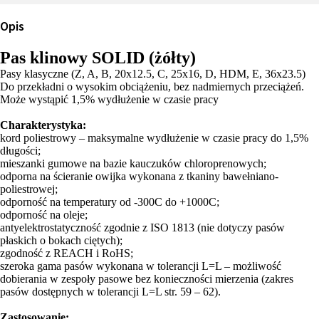
Opis
Pas klinowy SOLID (żółty)
Pasy klasyczne (Z, A, B, 20x12.5, C, 25x16, D, HDM, E, 36x23.5)
Do przekładni o wysokim obciążeniu, bez nadmiernych przeciążeń.
Może wystąpić 1,5% wydłużenie w czasie pracy
Charakterystyka:
kord poliestrowy – maksymalne wydłużenie w czasie pracy do 1,5%
długości;
mieszanki gumowe na bazie kauczuków chloroprenowych;
odporna na ścieranie owijka wykonana z tkaniny bawełniano-
poliestrowej;
odporność na temperatury od -300C do +1000C;
odporność na oleje;
antyelektrostatyczność zgodnie z ISO 1813 (nie dotyczy pasów
płaskich o bokach ciętych);
zgodność z REACH i RoHS;
szeroka gama pasów wykonana w tolerancji L=L – możliwość
dobierania w zespoły pasowe bez konieczności mierzenia (zakres
pasów dostępnych w tolerancji L=L str. 59 – 62).
Zastosowanie: