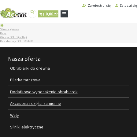
Zarejestruj się
Zaloguj się
0,00 zł
STRONA
Strona główna
GŁÓWNA
Pasy
Wersja SOLID (żółta)
SERWIS
Pas klinowy SOLID C-3200
I
REGENERACJA
MASZYN
Nasza oferta
PRODUKTY
Obrabiarki do drewna
OBRABIARKI DO DREWNA
Pilarka tarczowa
PILARKA TARCZOWA
Dodatkowe wyposażenie obrabiarek
DODATKOWE WYPOSAŻENIE
Akcesoria i części zamienne
OBRABIAREK
Wały
AKCESORIA I CZĘŚCI ZAMIENNE
Silniki elektryczne
WAŁY