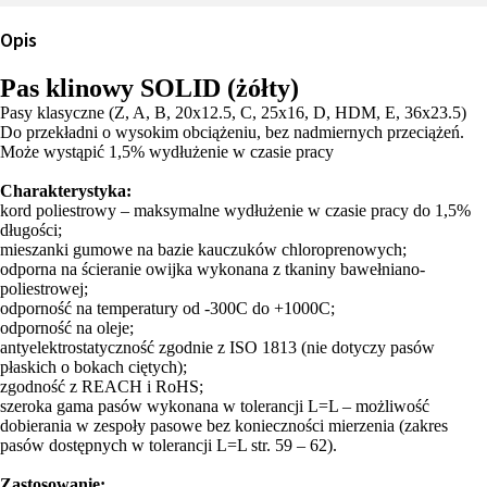
Opis
Pas klinowy SOLID (żółty)
Pasy klasyczne (Z, A, B, 20x12.5, C, 25x16, D, HDM, E, 36x23.5)
Do przekładni o wysokim obciążeniu, bez nadmiernych przeciążeń.
Może wystąpić 1,5% wydłużenie w czasie pracy
Charakterystyka:
kord poliestrowy – maksymalne wydłużenie w czasie pracy do 1,5%
długości;
mieszanki gumowe na bazie kauczuków chloroprenowych;
odporna na ścieranie owijka wykonana z tkaniny bawełniano-
poliestrowej;
odporność na temperatury od -300C do +1000C;
odporność na oleje;
antyelektrostatyczność zgodnie z ISO 1813 (nie dotyczy pasów
płaskich o bokach ciętych);
zgodność z REACH i RoHS;
szeroka gama pasów wykonana w tolerancji L=L – możliwość
dobierania w zespoły pasowe bez konieczności mierzenia (zakres
pasów dostępnych w tolerancji L=L str. 59 – 62).
Zastosowanie: