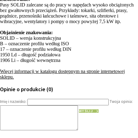
Pasy SOLID zalecane są do pracy w napędach wysoko obciążonych
bez gwałtownych przeciążeń. Przykłady: tokarki, szlifierki, prasy,
prądnice, przenośniki łańcuchowe i taśmowe, sita obrotowe i
wibracyjne, wentylatory i pompy o mocy powyżej 7,5 kW itp.
Objaśnienie znakowania:
SOLID – wersja konstrukcyjna
B – oznaczenie profilu według ISO
17 – oznaczenie profilu według DIN
1950 Ld – długość podziałowa
1906 Li – długość wewnętrzna
Więcej informacji w katalogu dostępnym na stronie internetowej
sklepu.
Opinie o produkcie (0)
Imię i nazwisko:
Twoja opinia:
WYŚLIJ