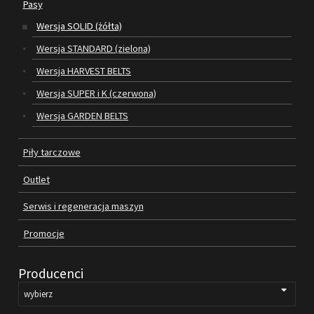
Pasy
Wersja SOLID (żółta)
SILNIKI ELEKTRYCZNE
Wersja STANDARD (zielona)
PASY
Wersja HARVEST BELTS
Wersja SUPER i K (czerwona)
PIŁY TARCZOWE
Wersja GARDEN BELTS
OUTLET
Piły tarczowe
SERWIS I REGENERACJA MASZYN
Outlet
PROMOCJE
REGULAMIN
Serwis i regeneracja maszyn
KATALOGI
Promocje
OBRABIARKI DO DREWNA
Producenci
SILNIKI ELEKTRYCZNE
PASY KLINOWE