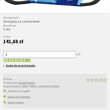
Dostępność:
dostępny na zamówienie
Wysyłka w:
5 dni
Cena:
141,68 zł
szt.
DO KOSZYKA
dodaj do przechowalni
Ocena:
Producent:
Stomil Sanok
Kod produktu:
866D-3895C_20181025120620
zapytaj o produkt
poleć znajomemu
dodaj opinię