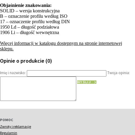
Objaśnienie znakowania:
SOLID – wersja konstrukcyjna
B – oznaczenie profilu według ISO
17 – oznaczenie profilu według DIN
1950 Ld – długość podziałowa
1906 Li – długość wewnętrzna
Więcej informacji w katalogu dostępnym na stronie internetowej
sklepu.
Opinie o produkcie (0)
Imię i nazwisko:
Twoja opinia:
WYŚLIJ
POMOC
Zwroty i reklamacje
Regulamin