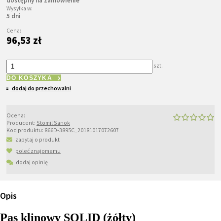
dostępny na zamówienie
Wysyłka w:
5 dni
Cena:
96,53 zł
szt.
DO KOSZYKA
dodaj do przechowalni
Ocena:
Producent:
Stomil Sanok
Kod produktu:
866D-3895C_20181017072607
zapytaj o produkt
poleć znajomemu
dodaj opinię
Opis
Pas klinowy SOLID (żółty)