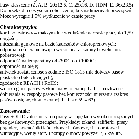
Pasy klasyczne (Z, A, B, 20x12.5, C, 25x16, D, HDM, E, 36x23.5)
Do przekładni o wysokim obciążeniu, bez nadmiernych przeciążeń.
Może wystąpić 1,5% wydłużenie w czasie pracy
Charakterystyka:
kord poliestrowy – maksymalne wydłużenie w czasie pracy do 1,5%
długości;
mieszanki gumowe na bazie kauczuków chloroprenowych;
odporna na ścieranie owijka wykonana z tkaniny bawełniano-
poliestrowej;
odporność na temperatury od -300C do +1000C;
odporność na oleje;
antyelektrostatyczność zgodnie z ISO 1813 (nie dotyczy pasów
płaskich o bokach ciętych);
zgodność z REACH i RoHS;
szeroka gama pasów wykonana w tolerancji L=L – możliwość
dobierania w zespoły pasowe bez konieczności mierzenia (zakres
pasów dostępnych w tolerancji L=L str. 59 – 62).
Zastosowanie:
Pasy SOLID zalecane są do pracy w napędach wysoko obciążonych
bez gwałtownych przeciążeń. Przykłady: tokarki, szlifierki, prasy,
prądnice, przenośniki łańcuchowe i taśmowe, sita obrotowe i
wibracyjne, wentylatory i pompy o mocy powyżej 7,5 kW itp.