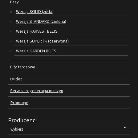
Pasy
Wersja SOLID (żółta)
SILNIKI ELEKTRYCZNE
Wersja STANDARD (zielona)
PASY
Wersja HARVEST BELTS
Wersja SUPER i K (czerwona)
PIŁY TARCZOWE
Wersja GARDEN BELTS
OUTLET
Piły tarczowe
SERWIS I REGENERACJA MASZYN
Outlet
PROMOCJE
REGULAMIN
Serwis i regeneracja maszyn
KATALOGI
Promocje
OBRABIARKI DO DREWNA
Producenci
SILNIKI ELEKTRYCZNE
PASY KLINOWE