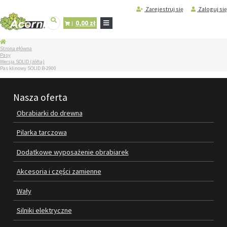
Zarejestruj się
Zaloguj się
0,00 zł
STRONA
Strona główna
GŁÓWNA
Pasy
Wersja SOLID (żółta)
SERWIS
Pas klinowy SOLID B-2900
I
REGENERACJA
MASZYN
Nasza oferta
PRODUKTY
Obrabiarki do drewna
OBRABIARKI DO DREWNA
Pilarka tarczowa
PILARKA TARCZOWA
Dodatkowe wyposażenie obrabiarek
DODATKOWE WYPOSAŻENIE
Akcesoria i części zamienne
OBRABIAREK
Wały
AKCESORIA I CZĘŚCI ZAMIENNE
Silniki elektryczne
WAŁY