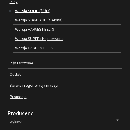
Pasy
Wersja SOLID (żółta)
SILNIKI ELEKTRYCZNE
Wersja STANDARD (zielona)
PASY
Wersja HARVEST BELTS
Wersja SUPER i K (czerwona)
PIŁY TARCZOWE
Wersja GARDEN BELTS
OUTLET
Piły tarczowe
SERWIS I REGENERACJA MASZYN
Outlet
PROMOCJE
REGULAMIN
Serwis i regeneracja maszyn
KATALOGI
Promocje
OBRABIARKI DO DREWNA
Producenci
SILNIKI ELEKTRYCZNE
PASY KLINOWE