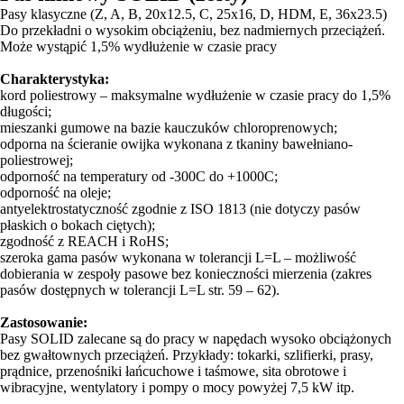
Pasy klasyczne (Z, A, B, 20x12.5, C, 25x16, D, HDM, E, 36x23.5)
Do przekładni o wysokim obciążeniu, bez nadmiernych przeciążeń.
Może wystąpić 1,5% wydłużenie w czasie pracy
Charakterystyka:
kord poliestrowy – maksymalne wydłużenie w czasie pracy do 1,5%
długości;
mieszanki gumowe na bazie kauczuków chloroprenowych;
odporna na ścieranie owijka wykonana z tkaniny bawełniano-
poliestrowej;
odporność na temperatury od -300C do +1000C;
odporność na oleje;
antyelektrostatyczność zgodnie z ISO 1813 (nie dotyczy pasów
płaskich o bokach ciętych);
zgodność z REACH i RoHS;
szeroka gama pasów wykonana w tolerancji L=L – możliwość
dobierania w zespoły pasowe bez konieczności mierzenia (zakres
pasów dostępnych w tolerancji L=L str. 59 – 62).
Zastosowanie:
Pasy SOLID zalecane są do pracy w napędach wysoko obciążonych
bez gwałtownych przeciążeń. Przykłady: tokarki, szlifierki, prasy,
prądnice, przenośniki łańcuchowe i taśmowe, sita obrotowe i
wibracyjne, wentylatory i pompy o mocy powyżej 7,5 kW itp.