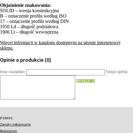
Objaśnienie znakowania:
SOLID – wersja konstrukcyjna
B – oznaczenie profilu według ISO
17 – oznaczenie profilu według DIN
1950 Ld – długość podziałowa
1906 Li – długość wewnętrzna
Więcej informacji w katalogu dostępnym na stronie internetowej
sklepu.
Opinie o produkcie (0)
Imię i nazwisko:
Twoja opinia:
WYŚLIJ
POMOC
Zwroty i reklamacje
Regulamin