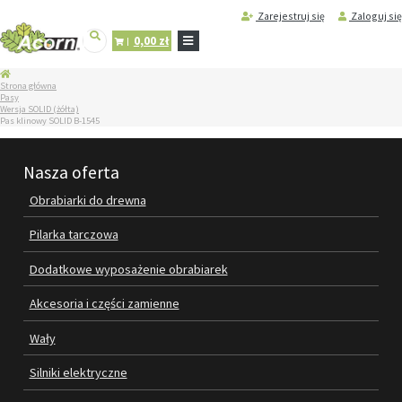
Zarejestruj się
Zaloguj się
0,00 zł
STRONA
Strona główna
GŁÓWNA
Pasy
Wersja SOLID (żółta)
SERWIS
Pas klinowy SOLID B-1545
I
REGENERACJA
MASZYN
Nasza oferta
PRODUKTY
Obrabiarki do drewna
OBRABIARKI DO DREWNA
Pilarka tarczowa
PILARKA TARCZOWA
Dodatkowe wyposażenie obrabiarek
DODATKOWE WYPOSAŻENIE
Akcesoria i części zamienne
OBRABIAREK
Wały
AKCESORIA I CZĘŚCI ZAMIENNE
Silniki elektryczne
WAŁY