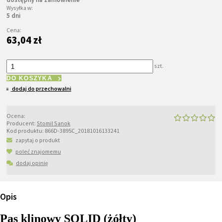
Wysyłka w:
5 dni
Cena:
63,04 zł
szt.
DO KOSZYKA
dodaj do przechowalni
Ocena:
Producent:
Stomil Sanok
Kod produktu:
866D-3895C_20181016133241
zapytaj o produkt
poleć znajomemu
dodaj opinię
Opis
Pas klinowy SOLID (żółty)