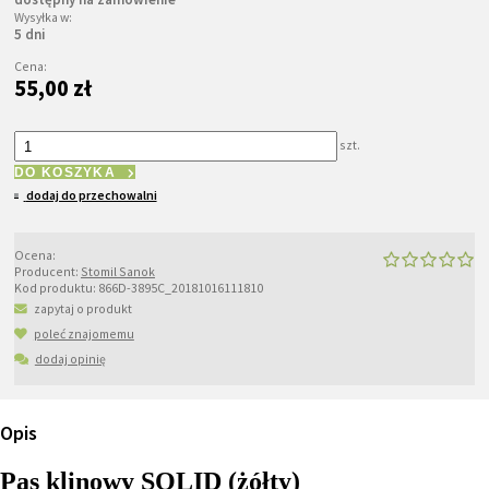
Wysyłka w:
5 dni
Cena:
55,00 zł
szt.
DO KOSZYKA
dodaj do przechowalni
Ocena:
Producent:
Stomil Sanok
Kod produktu:
866D-3895C_20181016111810
zapytaj o produkt
poleć znajomemu
dodaj opinię
Opis
Pas klinowy SOLID (żółty)