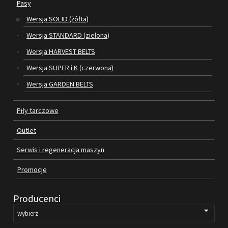
Pasy
Wersja SOLID (żółta)
SILNIKI ELEKTRYCZNE
Wersja STANDARD (zielona)
PASY
Wersja HARVEST BELTS
Wersja SUPER i K (czerwona)
PIŁY TARCZOWE
Wersja GARDEN BELTS
OUTLET
Piły tarczowe
SERWIS I REGENERACJA MASZYN
Outlet
PROMOCJE
REGULAMIN
Serwis i regeneracja maszyn
KATALOGI
Promocje
OBRABIARKI DO DREWNA
Producenci
SILNIKI ELEKTRYCZNE
PASY KLINOWE