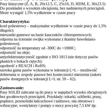
Pasy klasyczne (Z, A, B, 20x12.5, C, 25x16, D, HDM, E, 36x23.5)
Do przekładni o wysokim obciążeniu, bez nadmiernych przeciążeń.
Może wystąpić 1,5% wydłużenie w czasie pracy
Charakterystyka:
kord poliestrowy – maksymalne wydłużenie w czasie pracy do 1,5%
długości;
mieszanki gumowe na bazie kauczuków chloroprenowych;
odporna na ścieranie owijka wykonana z tkaniny bawełniano-
poliestrowej;
odporność na temperatury od -300C do +1000C;
odporność na oleje;
antyelektrostatyczność zgodnie z ISO 1813 (nie dotyczy pasów
płaskich o bokach ciętych);
zgodność z REACH i RoHS;
szeroka gama pasów wykonana w tolerancji L=L – możliwość
dobierania w zespoły pasowe bez konieczności mierzenia (zakres
pasów dostępnych w tolerancji L=L str. 59 – 62).
Zastosowanie:
Pasy SOLID zalecane są do pracy w napędach wysoko obciążonych
bez gwałtownych przeciążeń. Przykłady: tokarki, szlifierki, prasy,
prądnice, przenośniki łańcuchowe i taśmowe, sita obrotowe i
wibracyjne, wentylatory i pompy o mocy powyżej 7,5 kW itp.