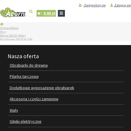
Zarejestruj się
Zaloguj się
0,00 zł
STRONA
Strona główna
GŁÓWNA
Pasy
Wersja SOLID (żółta)
SERWIS
Pas klinowy SOLID B-1190
I
REGENERACJA
MASZYN
Nasza oferta
PRODUKTY
Obrabiarki do drewna
OBRABIARKI DO DREWNA
Pilarka tarczowa
PILARKA TARCZOWA
Dodatkowe wyposażenie obrabiarek
DODATKOWE WYPOSAŻENIE
Akcesoria i części zamienne
OBRABIAREK
Wały
AKCESORIA I CZĘŚCI ZAMIENNE
Silniki elektryczne
WAŁY