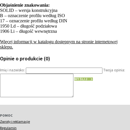
Objaśnienie znakowania:
SOLID – wersja konstrukcyjna
B – oznaczenie profilu według ISO
17 – oznaczenie profilu według DIN
1950 Ld – długość podziałowa
1906 Li – długość wewnętrzna
Więcej informacji w katalogu dostępnym na stronie internetowej
sklepu.
Opinie o produkcie (0)
Imię i nazwisko:
Twoja opinia:
WYŚLIJ
POMOC
Zwroty i reklamacje
Regulamin