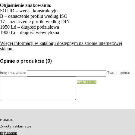
Objaśnienie znakowania:
SOLID – wersja konstrukcyjna
B – oznaczenie profilu według ISO
17 – oznaczenie profilu według DIN
1950 Ld – długość podziałowa
1906 Li – długość wewnętrzna
Więcej informacji w katalogu dostępnym na stronie internetowej
sklepu.
Opinie o produkcie (0)
Imię i nazwisko:
Twoja opinia:
WYŚLIJ
POMOC
Zwroty i reklamacje
Regulamin