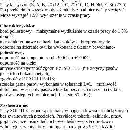
Pasy klasyczne (Z, A, B, 20x12.5, C, 25x16, D, HDM, E, 36x23.5)
Do przekładni o wysokim obciążeniu, bez nadmiernych przeciążeń.
Może wystąpić 1,5% wydłużenie w czasie pracy
Charakterystyka:
kord poliestrowy – maksymalne wydłużenie w czasie pracy do 1,5%
długości;
mieszanki gumowe na bazie kauczuków chloroprenowych;
odporna na ścieranie owijka wykonana z tkaniny bawełniano-
poliestrowej;
odporność na temperatury od -300C do +1000C;
odporność na oleje;
antyelektrostatyczność zgodnie z ISO 1813 (nie dotyczy pasów
płaskich o bokach ciętych);
zgodność z REACH i RoHS;
szeroka gama pasów wykonana w tolerancji L=L – możliwość
dobierania w zespoły pasowe bez konieczności mierzenia (zakres
pasów dostępnych w tolerancji L=L str. 59 – 62).
Zastosowanie:
Pasy SOLID zalecane są do pracy w napędach wysoko obciążonych
bez gwałtownych przeciążeń. Przykłady: tokarki, szlifierki, prasy,
prądnice, przenośniki łańcuchowe i taśmowe, sita obrotowe i
wibracyjne, wentylatory i pompy o mocy powyżej 7,5 kW itp.