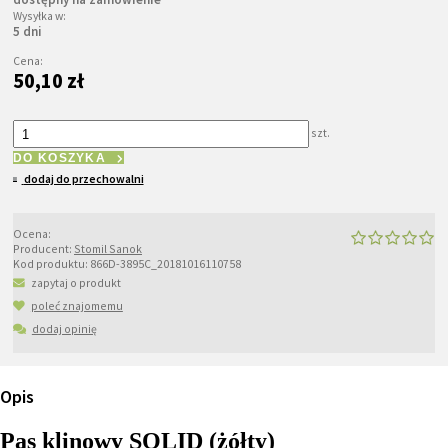
Wysyłka w:
5 dni
Cena:
50,10 zł
szt.
DO KOSZYKA
dodaj do przechowalni
Ocena:
Producent:
Stomil Sanok
Kod produktu:
866D-3895C_20181016110758
zapytaj o produkt
poleć znajomemu
dodaj opinię
Opis
Pas klinowy SOLID (żółty)