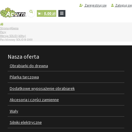
Zarejestruj się
Zaloguj się
0,00 zł
STRONA
Strona główna
GŁÓWNA
Pasy
Wersja SOLID (żółta)
SERWIS
Pas klinowy SOLID B-1000
I
REGENERACJA
MASZYN
Nasza oferta
PRODUKTY
Obrabiarki do drewna
OBRABIARKI DO DREWNA
Pilarka tarczowa
PILARKA TARCZOWA
Dodatkowe wyposażenie obrabiarek
DODATKOWE WYPOSAŻENIE
Akcesoria i części zamienne
OBRABIAREK
Wały
AKCESORIA I CZĘŚCI ZAMIENNE
Silniki elektryczne
WAŁY