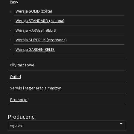
Pasy
Wersja SOLID (żółta)
SILNIKI ELEKTRYCZNE
Wersja STANDARD (zielona)
PASY
Wersja HARVEST BELTS
Wersja SUPER i K (czerwona)
PIŁY TARCZOWE
Wersja GARDEN BELTS
OUTLET
Piły tarczowe
SERWIS I REGENERACJA MASZYN
Outlet
PROMOCJE
REGULAMIN
Serwis i regeneracja maszyn
KATALOGI
Promocje
OBRABIARKI DO DREWNA
Producenci
SILNIKI ELEKTRYCZNE
PASY KLINOWE