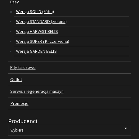
Pasy
Wersja SOLID (żółta)
SILNIKI ELEKTRYCZNE
Wersja STANDARD (zielona)
PASY
Wersja HARVEST BELTS
Wersja SUPER i K (czerwona)
PIŁY TARCZOWE
Wersja GARDEN BELTS
OUTLET
Piły tarczowe
SERWIS I REGENERACJA MASZYN
Outlet
PROMOCJE
REGULAMIN
Serwis i regeneracja maszyn
KATALOGI
Promocje
OBRABIARKI DO DREWNA
Producenci
SILNIKI ELEKTRYCZNE
PASY KLINOWE