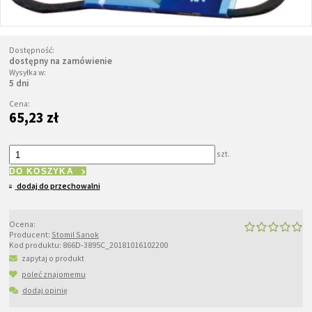
Dostępność:
dostępny na zamówienie
Wysyłka w:
5 dni
Cena:
65,23 zł
szt.
DO KOSZYKA
dodaj do przechowalni
Ocena:
Producent:
Stomil Sanok
Kod produktu:
866D-3895C_20181016102200
zapytaj o produkt
poleć znajomemu
dodaj opinię