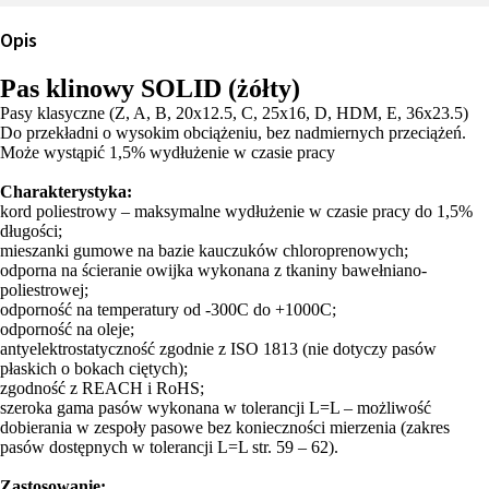
Opis
Pas klinowy SOLID (żółty)
Pasy klasyczne (Z, A, B, 20x12.5, C, 25x16, D, HDM, E, 36x23.5)
Do przekładni o wysokim obciążeniu, bez nadmiernych przeciążeń.
Może wystąpić 1,5% wydłużenie w czasie pracy
Charakterystyka:
kord poliestrowy – maksymalne wydłużenie w czasie pracy do 1,5%
długości;
mieszanki gumowe na bazie kauczuków chloroprenowych;
odporna na ścieranie owijka wykonana z tkaniny bawełniano-
poliestrowej;
odporność na temperatury od -300C do +1000C;
odporność na oleje;
antyelektrostatyczność zgodnie z ISO 1813 (nie dotyczy pasów
płaskich o bokach ciętych);
zgodność z REACH i RoHS;
szeroka gama pasów wykonana w tolerancji L=L – możliwość
dobierania w zespoły pasowe bez konieczności mierzenia (zakres
pasów dostępnych w tolerancji L=L str. 59 – 62).
Zastosowanie: