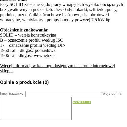
Pasy SOLID zalecane są do pracy w napędach wysoko obciążonych
bez gwałtownych przeciążeń. Przykłady: tokarki, szlifierki, prasy,
prądnice, przenośniki łańcuchowe i taśmowe, sita obrotowe i
wibracyjne, wentylatory i pompy o mocy powyżej 7,5 kW itp.
Objaśnienie znakowania:
SOLID – wersja konstrukcyjna
B – oznaczenie profilu według ISO
17 – oznaczenie profilu według DIN
1950 Ld – długość podziałowa
1906 Li – długość wewnętrzna
Więcej informacji w katalogu dostępnym na stronie internetowej
sklepu.
Opinie o produkcie (0)
Imię i nazwisko:
Twoja opinia:
WYŚLIJ