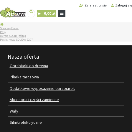
Zarejestruj się
Zaloguj się
0,00 zł
STRONA
Strona główna
GŁÓWNA
Pasy
Wersja SOLID (żółta)
SERWIS
Pas klinowy SOLID A-2207
I
REGENERACJA
MASZYN
Nasza oferta
PRODUKTY
Obrabiarki do drewna
OBRABIARKI DO DREWNA
Pilarka tarczowa
PILARKA TARCZOWA
Dodatkowe wyposażenie obrabiarek
DODATKOWE WYPOSAŻENIE
Akcesoria i części zamienne
OBRABIAREK
Wały
AKCESORIA I CZĘŚCI ZAMIENNE
Silniki elektryczne
WAŁY