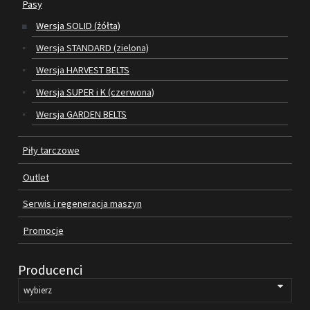
Pasy
Wersja SOLID (żółta)
SILNIKI ELEKTRYCZNE
Wersja STANDARD (zielona)
PASY
Wersja HARVEST BELTS
Wersja SUPER i K (czerwona)
PIŁY TARCZOWE
Wersja GARDEN BELTS
OUTLET
Piły tarczowe
SERWIS I REGENERACJA MASZYN
Outlet
PROMOCJE
REGULAMIN
Serwis i regeneracja maszyn
KATALOGI
Promocje
OBRABIARKI DO DREWNA
Producenci
SILNIKI ELEKTRYCZNE
PASY KLINOWE