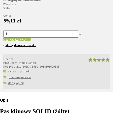
dostępny na zamówienie
Wysyłka w:
5 dni
Cena:
59,11 zł
szt.
DO KOSZYKA
dodaj do przechowalni
Ocena:
Producent:
Stomil Sanok
Kod produktu:
866D-3895C_20181016095857
zapytaj o produkt
poleć znajomemu
dodaj opinię
Opis
Pas klinowy SOLID (żółty)