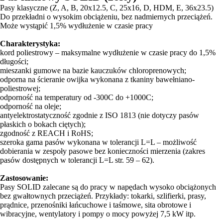
Pasy klasyczne (Z, A, B, 20x12.5, C, 25x16, D, HDM, E, 36x23.5)
Do przekładni o wysokim obciążeniu, bez nadmiernych przeciążeń.
Może wystąpić 1,5% wydłużenie w czasie pracy
Charakterystyka:
kord poliestrowy – maksymalne wydłużenie w czasie pracy do 1,5%
długości;
mieszanki gumowe na bazie kauczuków chloroprenowych;
odporna na ścieranie owijka wykonana z tkaniny bawełniano-
poliestrowej;
odporność na temperatury od -300C do +1000C;
odporność na oleje;
antyelektrostatyczność zgodnie z ISO 1813 (nie dotyczy pasów
płaskich o bokach ciętych);
zgodność z REACH i RoHS;
szeroka gama pasów wykonana w tolerancji L=L – możliwość
dobierania w zespoły pasowe bez konieczności mierzenia (zakres
pasów dostępnych w tolerancji L=L str. 59 – 62).
Zastosowanie:
Pasy SOLID zalecane są do pracy w napędach wysoko obciążonych
bez gwałtownych przeciążeń. Przykłady: tokarki, szlifierki, prasy,
prądnice, przenośniki łańcuchowe i taśmowe, sita obrotowe i
wibracyjne, wentylatory i pompy o mocy powyżej 7,5 kW itp.