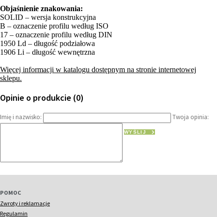
Objaśnienie znakowania:
SOLID – wersja konstrukcyjna
B – oznaczenie profilu według ISO
17 – oznaczenie profilu według DIN
1950 Ld – długość podziałowa
1906 Li – długość wewnętrzna
Więcej informacji w katalogu dostępnym na stronie internetowej
sklepu.
Opinie o produkcie (0)
Imię i nazwisko:
Twoja opinia:
WYŚLIJ
POMOC
Zwroty i reklamacje
Regulamin