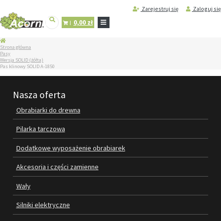
Zarejestruj się
Zaloguj się
0,00 zł
STRONA
Strona główna
GŁÓWNA
Pasy
Wersja SOLID (żółta)
SERWIS
Pas klinowy SOLID A-1850
I
REGENERACJA
MASZYN
Nasza oferta
PRODUKTY
Obrabiarki do drewna
OBRABIARKI DO DREWNA
Pilarka tarczowa
PILARKA TARCZOWA
Dodatkowe wyposażenie obrabiarek
DODATKOWE WYPOSAŻENIE
Akcesoria i części zamienne
OBRABIAREK
Wały
AKCESORIA I CZĘŚCI ZAMIENNE
Silniki elektryczne
WAŁY