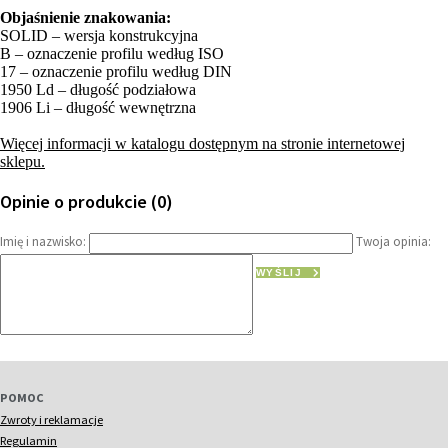
Objaśnienie znakowania:
SOLID – wersja konstrukcyjna
B – oznaczenie profilu według ISO
17 – oznaczenie profilu według DIN
1950 Ld – długość podziałowa
1906 Li – długość wewnętrzna
Więcej informacji w katalogu dostępnym na stronie internetowej
sklepu.
Opinie o produkcie (0)
Imię i nazwisko:
Twoja opinia:
WYŚLIJ
POMOC
Zwroty i reklamacje
Regulamin