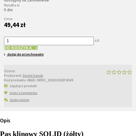
dostępny na zamówienie
Wysyłka w:
5 dni
Cena:
49,44 zł
szt.
DO KOSZYKA
dodaj do przechowalni
Ocena:
Producent:
Stomil Sanok
Kod produktu:
866D-3895C_20181016074549
zapytaj o produkt
poleć znajomemu
dodaj opinię
Opis
Pas klinowy SOLID (żółty)