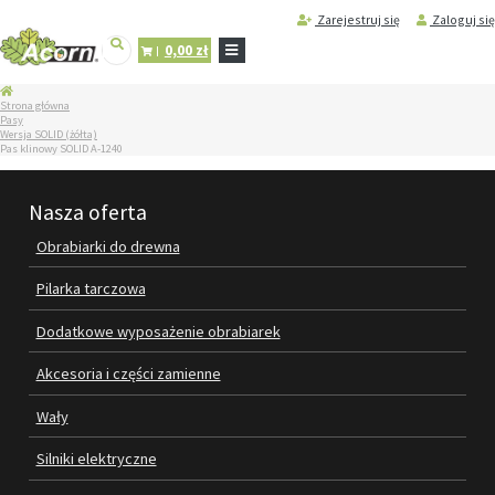
Zarejestruj się
Zaloguj się
0,00 zł
STRONA
Strona główna
GŁÓWNA
Pasy
Wersja SOLID (żółta)
SERWIS
Pas klinowy SOLID A-1240
I
REGENERACJA
MASZYN
Nasza oferta
PRODUKTY
Obrabiarki do drewna
OBRABIARKI DO DREWNA
Pilarka tarczowa
PILARKA TARCZOWA
Dodatkowe wyposażenie obrabiarek
DODATKOWE WYPOSAŻENIE
Akcesoria i części zamienne
OBRABIAREK
Wały
AKCESORIA I CZĘŚCI ZAMIENNE
Silniki elektryczne
WAŁY