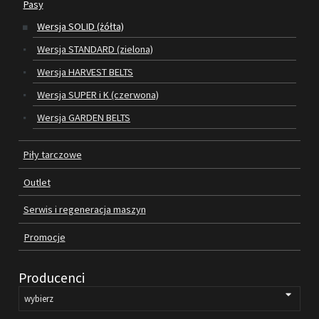
Pasy
Wersja SOLID (żółta)
SILNIKI ELEKTRYCZNE
Wersja STANDARD (zielona)
PASY
Wersja HARVEST BELTS
Wersja SUPER i K (czerwona)
PIŁY TARCZOWE
Wersja GARDEN BELTS
OUTLET
Piły tarczowe
SERWIS I REGENERACJA MASZYN
Outlet
PROMOCJE
REGULAMIN
Serwis i regeneracja maszyn
KATALOGI
Promocje
OBRABIARKI DO DREWNA
Producenci
SILNIKI ELEKTRYCZNE
PASY KLINOWE