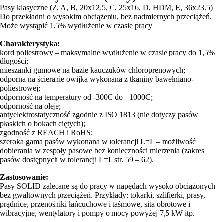
Pasy klasyczne (Z, A, B, 20x12.5, C, 25x16, D, HDM, E, 36x23.5)
Do przekładni o wysokim obciążeniu, bez nadmiernych przeciążeń.
Może wystąpić 1,5% wydłużenie w czasie pracy
Charakterystyka:
kord poliestrowy – maksymalne wydłużenie w czasie pracy do 1,5%
długości;
mieszanki gumowe na bazie kauczuków chloroprenowych;
odporna na ścieranie owijka wykonana z tkaniny bawełniano-
poliestrowej;
odporność na temperatury od -300C do +1000C;
odporność na oleje;
antyelektrostatyczność zgodnie z ISO 1813 (nie dotyczy pasów
płaskich o bokach ciętych);
zgodność z REACH i RoHS;
szeroka gama pasów wykonana w tolerancji L=L – możliwość
dobierania w zespoły pasowe bez konieczności mierzenia (zakres
pasów dostępnych w tolerancji L=L str. 59 – 62).
Zastosowanie:
Pasy SOLID zalecane są do pracy w napędach wysoko obciążonych
bez gwałtownych przeciążeń. Przykłady: tokarki, szlifierki, prasy,
prądnice, przenośniki łańcuchowe i taśmowe, sita obrotowe i
wibracyjne, wentylatory i pompy o mocy powyżej 7,5 kW itp.