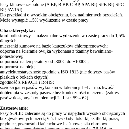
Pasy klinowe zespolone (A BP, B BP, C BP, SPA BP, SPB BP, SPC
BP, 5V/15J).
Do przekładni o wysokim obciążeniu, bez nadmiernych przeciążeń.
Może wystąpić 1,5% wydłużenie w czasie pracy
Charakterystyka:
kord poliestrowy – maksymalne wydłużenie w czasie pracy do 1,5%
długości;
mieszanki gumowe na bazie kauczuków chloroprenowych;
odporna na ścieranie owijka wykonana z tkaniny bawełniano-
poliestrowej;
odporność na temperatury od -300C do +1000C;
odporność na oleje;
antyelektrostatyczność zgodnie z ISO 1813 (nie dotyczy pasów
płaskich o bokach ciętych);
zgodność z REACH i RoHS;
szeroka gama pasów wykonana w tolerancji L=L – możliwość
dobierania w zespoły pasowe bez konieczności mierzenia (zakres
pasów dostępnych w tolerancji L=L str. 59 – 62).
Zastosowanie:
Pasy SOLID zalecane są do pracy w napędach wysoko obciążonych
bez gwałtownych przeciążeń. Przykłady: tokarki, szlifierki, prasy,
prądnice, przenośniki łańcuchowe i taśmowe, sita obrotowe i
wibracyjne, wentylatory i pompy o mocy powyżej 7,5 kW itp.