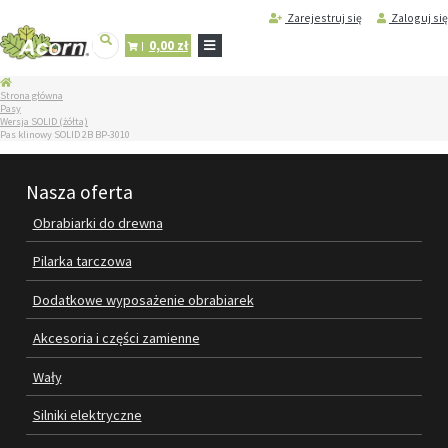
Zarejestruj się
Zaloguj się
0,00 zł
STRONA
Strona główna
GŁÓWNA
Pasy
Wersja SOLID (żółta)
SERWIS
Pas klinowy SOLID 2B BP-3010
I
REGENERACJA
MASZYN
Nasza oferta
PRODUKTY
Obrabiarki do drewna
OBRABIARKI DO DREWNA
Pilarka tarczowa
PILARKA TARCZOWA
Dodatkowe wyposażenie obrabiarek
DODATKOWE WYPOSAŻENIE
Akcesoria i części zamienne
OBRABIAREK
Wały
AKCESORIA I CZĘŚCI ZAMIENNE
Silniki elektryczne
WAŁY