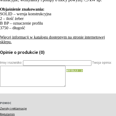
Objaśnienie znakowania:
SOLID – wersja konstrukcyjna
2 – ilość żeber
B BP – oznaczenie profilu
3750 – długość
Więcej informacji w katalogu dostępnym na stronie internetowej
sklepu.
Opinie o produkcie (0)
Imię i nazwisko:
Twoja opinia:
WYŚLIJ
POMOC
Zwroty i reklamacje
Regulamin