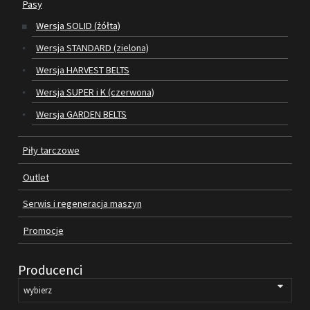
Pasy
Wersja SOLID (żółta)
SILNIKI ELEKTRYCZNE
Wersja STANDARD (zielona)
PASY
Wersja HARVEST BELTS
Wersja SUPER i K (czerwona)
PIŁY TARCZOWE
Wersja GARDEN BELTS
OUTLET
Piły tarczowe
SERWIS I REGENERACJA MASZYN
Outlet
PROMOCJE
REGULAMIN
Serwis i regeneracja maszyn
KATALOGI
Promocje
OBRABIARKI DO DREWNA
Producenci
SILNIKI ELEKTRYCZNE
PASY KLINOWE