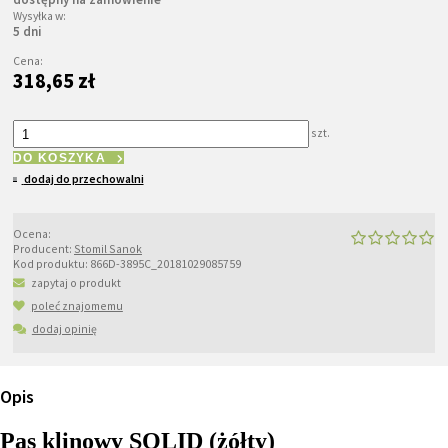
Wysyłka w:
5 dni
Cena:
318,65 zł
szt.
DO KOSZYKA
dodaj do przechowalni
Ocena:
Producent:
Stomil Sanok
Kod produktu:
866D-3895C_20181029085759
zapytaj o produkt
poleć znajomemu
dodaj opinię
Opis
Pas klinowy SOLID (żółty)