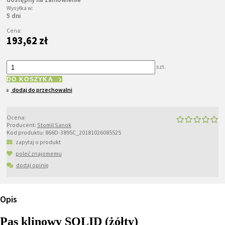
Wysyłka w:
5 dni
Cena:
193,62 zł
szt.
DO KOSZYKA
dodaj do przechowalni
Ocena:
Producent:
Stomil Sanok
Kod produktu:
866D-3895C_20181026085525
zapytaj o produkt
poleć znajomemu
dodaj opinię
Opis
Pas klinowy SOLID (żółty)