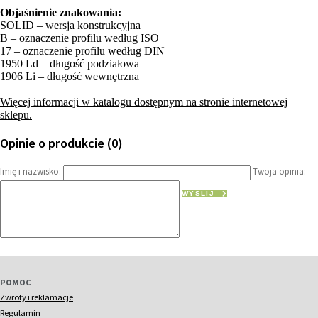
Objaśnienie znakowania:
SOLID – wersja konstrukcyjna
B – oznaczenie profilu według ISO
17 – oznaczenie profilu według DIN
1950 Ld – długość podziałowa
1906 Li – długość wewnętrzna
Więcej informacji w katalogu dostępnym na stronie internetowej
sklepu.
Opinie o produkcie (0)
Imię i nazwisko:
Twoja opinia:
WYŚLIJ
POMOC
Zwroty i reklamacje
Regulamin