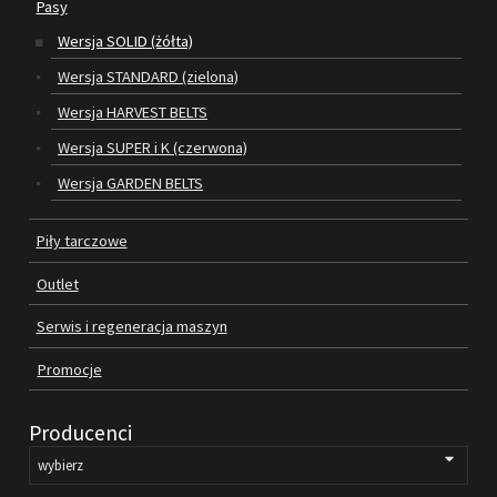
Pasy
Wersja SOLID (żółta)
SILNIKI ELEKTRYCZNE
Wersja STANDARD (zielona)
PASY
Wersja HARVEST BELTS
Wersja SUPER i K (czerwona)
PIŁY TARCZOWE
Wersja GARDEN BELTS
OUTLET
Piły tarczowe
SERWIS I REGENERACJA MASZYN
Outlet
PROMOCJE
REGULAMIN
Serwis i regeneracja maszyn
KATALOGI
Promocje
OBRABIARKI DO DREWNA
Producenci
SILNIKI ELEKTRYCZNE
PASY KLINOWE