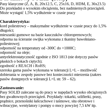
Pasy klasyczne (Z, A, B, 20x12.5, C, 25x16, D, HDM, E, 36x23.5)
Do przekładni o wysokim obciążeniu, bez nadmiernych przeciążeń.
Może wystąpić 1,5% wydłużenie w czasie pracy
Charakterystyka:
kord poliestrowy – maksymalne wydłużenie w czasie pracy do 1,5%
długości;
mieszanki gumowe na bazie kauczuków chloroprenowych;
odporna na ścieranie owijka wykonana z tkaniny bawełniano-
poliestrowej;
odporność na temperatury od -300C do +1000C;
odporność na oleje;
antyelektrostatyczność zgodnie z ISO 1813 (nie dotyczy pasów
płaskich o bokach ciętych);
zgodność z REACH i RoHS;
szeroka gama pasów wykonana w tolerancji L=L – możliwość
dobierania w zespoły pasowe bez konieczności mierzenia (zakres
pasów dostępnych w tolerancji L=L str. 59 – 62).
Zastosowanie:
Pasy SOLID zalecane są do pracy w napędach wysoko obciążonych
bez gwałtownych przeciążeń. Przykłady: tokarki, szlifierki, prasy,
prądnice, przenośniki łańcuchowe i taśmowe, sita obrotowe i
wibracyjne, wentylatory i pompy o mocy powyżej 7,5 kW itp.