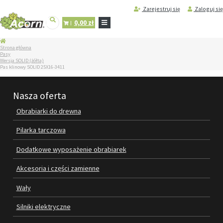
Zarejestruj się
Zaloguj się
0,00 zł
STRONA
Strona główna
GŁÓWNA
Pasy
Wersja SOLID (żółta)
SERWIS
Pas klinowy SOLID 25X16-3411
I
REGENERACJA
MASZYN
Nasza oferta
PRODUKTY
Obrabiarki do drewna
OBRABIARKI DO DREWNA
Pilarka tarczowa
PILARKA TARCZOWA
Dodatkowe wyposażenie obrabiarek
DODATKOWE WYPOSAŻENIE
Akcesoria i części zamienne
OBRABIAREK
Wały
AKCESORIA I CZĘŚCI ZAMIENNE
Silniki elektryczne
WAŁY