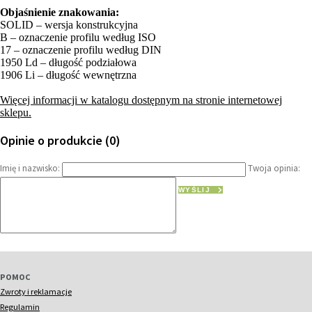
Objaśnienie znakowania:
SOLID – wersja konstrukcyjna
B – oznaczenie profilu według ISO
17 – oznaczenie profilu według DIN
1950 Ld – długość podziałowa
1906 Li – długość wewnętrzna
Więcej informacji w katalogu dostępnym na stronie internetowej
sklepu.
Opinie o produkcie (0)
Imię i nazwisko:
Twoja opinia:
WYŚLIJ
POMOC
Zwroty i reklamacje
Regulamin