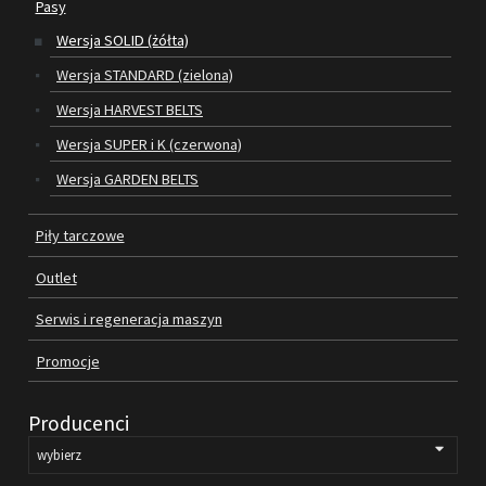
Pasy
Wersja SOLID (żółta)
SILNIKI ELEKTRYCZNE
Wersja STANDARD (zielona)
PASY
Wersja HARVEST BELTS
Wersja SUPER i K (czerwona)
PIŁY TARCZOWE
Wersja GARDEN BELTS
OUTLET
Piły tarczowe
SERWIS I REGENERACJA MASZYN
Outlet
PROMOCJE
REGULAMIN
Serwis i regeneracja maszyn
KATALOGI
Promocje
OBRABIARKI DO DREWNA
Producenci
SILNIKI ELEKTRYCZNE
PASY KLINOWE