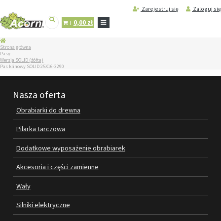
Zarejestruj się
Zaloguj się
0,00 zł
STRONA
Strona główna
GŁÓWNA
Pasy
Wersja SOLID (żółta)
SERWIS
Pas klinowy SOLID 25X16-3290
I
REGENERACJA
MASZYN
Nasza oferta
PRODUKTY
Obrabiarki do drewna
OBRABIARKI DO DREWNA
Pilarka tarczowa
PILARKA TARCZOWA
Dodatkowe wyposażenie obrabiarek
DODATKOWE WYPOSAŻENIE
Akcesoria i części zamienne
OBRABIAREK
Wały
AKCESORIA I CZĘŚCI ZAMIENNE
Silniki elektryczne
WAŁY