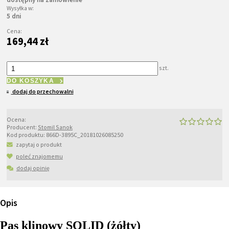
Wysyłka w:
5 dni
Cena:
169,44 zł
szt.
DO KOSZYKA
dodaj do przechowalni
Ocena:
Producent:
Stomil Sanok
Kod produktu:
866D-3895C_20181026085250
zapytaj o produkt
poleć znajomemu
dodaj opinię
Opis
Pas klinowy SOLID (żółty)