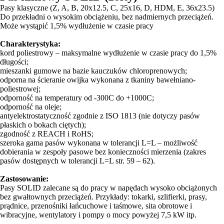
Pasy klasyczne (Z, A, B, 20x12.5, C, 25x16, D, HDM, E, 36x23.5)
Do przekładni o wysokim obciążeniu, bez nadmiernych przeciążeń.
Może wystąpić 1,5% wydłużenie w czasie pracy
Charakterystyka:
kord poliestrowy – maksymalne wydłużenie w czasie pracy do 1,5%
długości;
mieszanki gumowe na bazie kauczuków chloroprenowych;
odporna na ścieranie owijka wykonana z tkaniny bawełniano-
poliestrowej;
odporność na temperatury od -300C do +1000C;
odporność na oleje;
antyelektrostatyczność zgodnie z ISO 1813 (nie dotyczy pasów
płaskich o bokach ciętych);
zgodność z REACH i RoHS;
szeroka gama pasów wykonana w tolerancji L=L – możliwość
dobierania w zespoły pasowe bez konieczności mierzenia (zakres
pasów dostępnych w tolerancji L=L str. 59 – 62).
Zastosowanie:
Pasy SOLID zalecane są do pracy w napędach wysoko obciążonych
bez gwałtownych przeciążeń. Przykłady: tokarki, szlifierki, prasy,
prądnice, przenośniki łańcuchowe i taśmowe, sita obrotowe i
wibracyjne, wentylatory i pompy o mocy powyżej 7,5 kW itp.