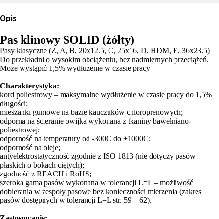
Opis
Pas klinowy SOLID (żółty)
Pasy klasyczne (Z, A, B, 20x12.5, C, 25x16, D, HDM, E, 36x23.5)
Do przekładni o wysokim obciążeniu, bez nadmiernych przeciążeń.
Może wystąpić 1,5% wydłużenie w czasie pracy
Charakterystyka:
kord poliestrowy – maksymalne wydłużenie w czasie pracy do 1,5%
długości;
mieszanki gumowe na bazie kauczuków chloroprenowych;
odporna na ścieranie owijka wykonana z tkaniny bawełniano-
poliestrowej;
odporność na temperatury od -300C do +1000C;
odporność na oleje;
antyelektrostatyczność zgodnie z ISO 1813 (nie dotyczy pasów
płaskich o bokach ciętych);
zgodność z REACH i RoHS;
szeroka gama pasów wykonana w tolerancji L=L – możliwość
dobierania w zespoły pasowe bez konieczności mierzenia (zakres
pasów dostępnych w tolerancji L=L str. 59 – 62).
Zastosowanie: