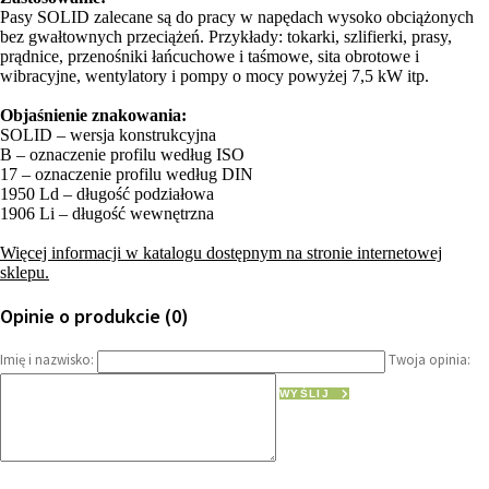
Pasy SOLID zalecane są do pracy w napędach wysoko obciążonych
bez gwałtownych przeciążeń. Przykłady: tokarki, szlifierki, prasy,
prądnice, przenośniki łańcuchowe i taśmowe, sita obrotowe i
wibracyjne, wentylatory i pompy o mocy powyżej 7,5 kW itp.
Objaśnienie znakowania:
SOLID – wersja konstrukcyjna
B – oznaczenie profilu według ISO
17 – oznaczenie profilu według DIN
1950 Ld – długość podziałowa
1906 Li – długość wewnętrzna
Więcej informacji w katalogu dostępnym na stronie internetowej
sklepu.
Opinie o produkcie (0)
Imię i nazwisko:
Twoja opinia:
WYŚLIJ