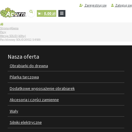
Zarejestruj się
Zaloguj się
0,00 zł
STRONA
Strona główna
GŁÓWNA
Pasy
Wersja SOLID (żółta)
SERWIS
Pas klinowy SOLID 20X12.5-9500
I
REGENERACJA
MASZYN
Nasza oferta
PRODUKTY
Obrabiarki do drewna
OBRABIARKI DO DREWNA
Pilarka tarczowa
PILARKA TARCZOWA
Dodatkowe wyposażenie obrabiarek
DODATKOWE WYPOSAŻENIE
Akcesoria i części zamienne
OBRABIAREK
Wały
AKCESORIA I CZĘŚCI ZAMIENNE
Silniki elektryczne
WAŁY