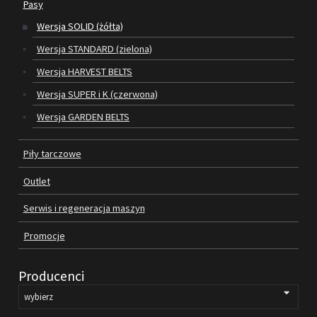
Pasy
Wersja SOLID (żółta)
SILNIKI ELEKTRYCZNE
Wersja STANDARD (zielona)
PASY
Wersja HARVEST BELTS
Wersja SUPER i K (czerwona)
PIŁY TARCZOWE
Wersja GARDEN BELTS
OUTLET
Piły tarczowe
SERWIS I REGENERACJA MASZYN
Outlet
PROMOCJE
REGULAMIN
Serwis i regeneracja maszyn
KATALOGI
Promocje
OBRABIARKI DO DREWNA
Producenci
SILNIKI ELEKTRYCZNE
PASY KLINOWE