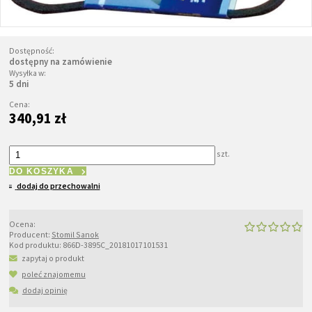
Dostępność:
dostępny na zamówienie
Wysyłka w:
5 dni
Cena:
340,91 zł
szt.
DO KOSZYKA
dodaj do przechowalni
Ocena:
Producent:
Stomil Sanok
Kod produktu:
866D-3895C_20181017101531
zapytaj o produkt
poleć znajomemu
dodaj opinię