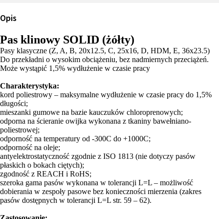
Opis
Pas klinowy SOLID (żółty)
Pasy klasyczne (Z, A, B, 20x12.5, C, 25x16, D, HDM, E, 36x23.5)
Do przekładni o wysokim obciążeniu, bez nadmiernych przeciążeń.
Może wystąpić 1,5% wydłużenie w czasie pracy
Charakterystyka:
kord poliestrowy – maksymalne wydłużenie w czasie pracy do 1,5%
długości;
mieszanki gumowe na bazie kauczuków chloroprenowych;
odporna na ścieranie owijka wykonana z tkaniny bawełniano-
poliestrowej;
odporność na temperatury od -300C do +1000C;
odporność na oleje;
antyelektrostatyczność zgodnie z ISO 1813 (nie dotyczy pasów
płaskich o bokach ciętych);
zgodność z REACH i RoHS;
szeroka gama pasów wykonana w tolerancji L=L – możliwość
dobierania w zespoły pasowe bez konieczności mierzenia (zakres
pasów dostępnych w tolerancji L=L str. 59 – 62).
Zastosowanie: