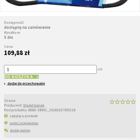
Dostępność:
dostępny na zamówienie
Wysyłka w:
5 dni
Cena:
109,88 zł
szt.
DO KOSZYKA
dodaj do przechowalni
Ocena:
Producent:
Stomil Sanok
Kod produktu:
866D-3895C_20181017093218
zapytaj o produkt
poleć znajomemu
dodaj opinię