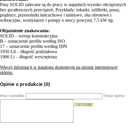
Pasy SOLID zalecane są do pracy w napędach wysoko obciążonych
bez gwałtownych przeciążeń. Przykłady: tokarki, szlifierki, prasy,
prądnice, przenośniki łańcuchowe i taśmowe, sita obrotowe i
wibracyjne, wentylatory i pompy o mocy powyżej 7,5 kW itp.
Objaśnienie znakowania:
SOLID – wersja konstrukcyjna
B – oznaczenie profilu według ISO
17 – oznaczenie profilu według DIN
1950 Ld – długość podziałowa
1906 Li – długość wewnętrzna
Więcej informacji w katalogu dostępnym na stronie internetowej
sklepu.
Opinie o produkcie (0)
Imię i nazwisko:
Twoja opinia:
WYŚLIJ