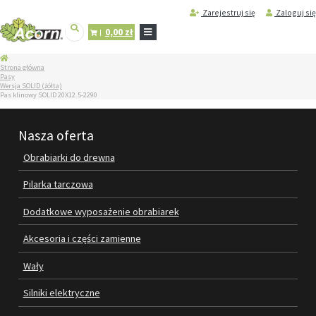
Zarejestruj się
Zaloguj się
0,00 zł
STRONA
Strona główna
GŁÓWNA
Pasy
Wersja SOLID (żółta)
SERWIS
Pas klinowy SOLID 20X12.5-2290
I
REGENERACJA
MASZYN
Nasza oferta
PRODUKTY
Obrabiarki do drewna
OBRABIARKI DO DREWNA
Pilarka tarczowa
PILARKA TARCZOWA
Dodatkowe wyposażenie obrabiarek
DODATKOWE WYPOSAŻENIE
Akcesoria i części zamienne
OBRABIAREK
Wały
AKCESORIA I CZĘŚCI ZAMIENNE
Silniki elektryczne
WAŁY