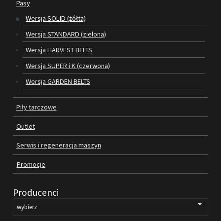
Pasy
Wersja SOLID (żółta)
SILNIKI ELEKTRYCZNE
Wersja STANDARD (zielona)
PASY
Wersja HARVEST BELTS
Wersja SUPER i K (czerwona)
PIŁY TARCZOWE
Wersja GARDEN BELTS
OUTLET
Piły tarczowe
SERWIS I REGENERACJA MASZYN
Outlet
PROMOCJE
REGULAMIN
Serwis i regeneracja maszyn
KATALOGI
Promocje
OBRABIARKI DO DREWNA
Producenci
SILNIKI ELEKTRYCZNE
PASY KLINOWE