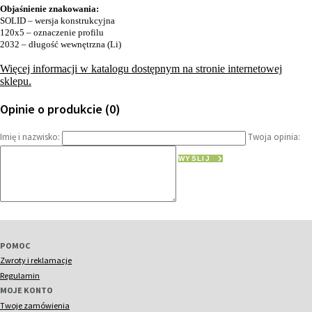
Objaśnienie znakowania:
SOLID – wersja konstrukcyjna
120x5 – oznaczenie profilu
2032 – długość wewnętrzna (Li)
Więcej informacji w katalogu dostępnym na stronie internetowej
sklepu.
Opinie o produkcie (0)
Imię i nazwisko:
Twoja opinia:
WYŚLIJ
POMOC
Zwroty i reklamacje
Regulamin
MOJE KONTO
Twoje zamówienia