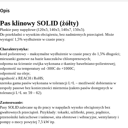
Opis
Pas klinowy SOLID (żółty)
Płaskie pasy napędowe (120x5, 140x5, 140x7, 150x5).
Do przekładni o wysokim obciążeniu, bez nadmiernych przeciążeń. Może
wystąpić 1,5% wydłużenie w czasie pracy.
Charakterystyka:
kord poliestrowy – maksymalne wydłużenie w czasie pracy do 1,5% długości;
mieszanki gumowe na bazie kauczuków chloroprenowych;
odporna na ścieranie owijka wykonana z tkaniny bawełniano-poliestrowej;
odporność na temperatury od -300C do +1000C;
odporność na oleje;
zgodność z REACH i RoHS;
szeroka gama pasów wykonana w tolerancji L=L – możliwość dobierania w
zespoły pasowe bez konieczności mierzenia (zakres pasów dostępnych w
tolerancji L=L str. 59 – 62).
Zastosowanie:
Pasy SOLID zalecane są do pracy w napędach wysoko obciążonych bez
gwałtownych przeciążeń. Przykłady: tokarki, szlifierki, prasy, prądnice,
przenośniki łańcuchowe i taśmowe, sita obrotowe i wibracyjne, wentylatory i
pompy o mocy powyżej 7,5 kW itp.