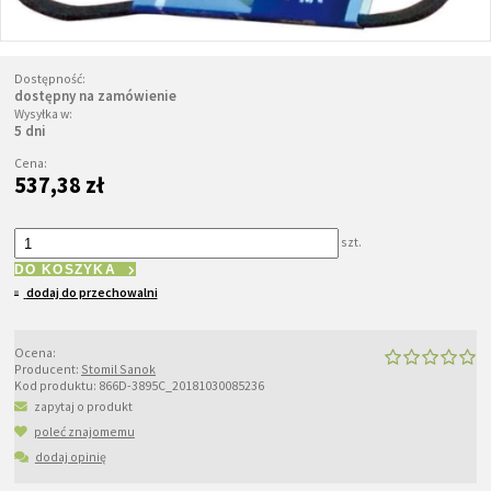
Dostępność:
dostępny na zamówienie
Wysyłka w:
5 dni
Cena:
537,38 zł
szt.
DO KOSZYKA
dodaj do przechowalni
Ocena:
Producent:
Stomil Sanok
Kod produktu:
866D-3895C_20181030085236
zapytaj o produkt
poleć znajomemu
dodaj opinię