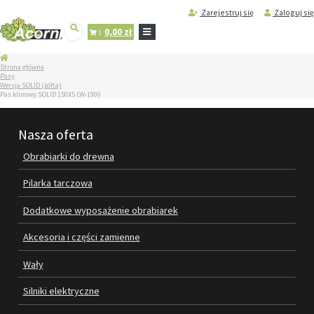
Zarejestruj się
Zaloguj się
0,00 zł
STRONA
Strona główna
GŁÓWNA
Pasy
Wersja SOLID (żółta)
SERWIS
Pas klinowy SOLID 150X5 LW-1900
I
REGENERACJA
MASZYN
Nasza oferta
PRODUKTY
Obrabiarki do drewna
OBRABIARKI DO DREWNA
Pilarka tarczowa
PILARKA TARCZOWA
Dodatkowe wyposażenie obrabiarek
DODATKOWE WYPOSAŻENIE
Akcesoria i części zamienne
OBRABIAREK
Wały
AKCESORIA I CZĘŚCI ZAMIENNE
Silniki elektryczne
WAŁY