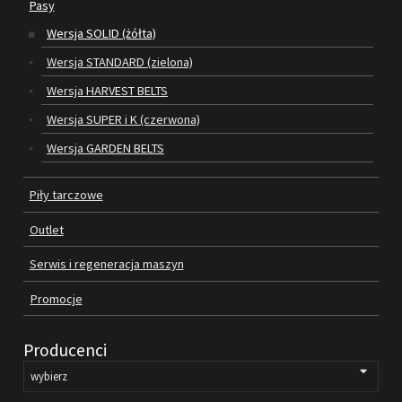
Pasy
Wersja SOLID (żółta)
SILNIKI ELEKTRYCZNE
Wersja STANDARD (zielona)
PASY
Wersja HARVEST BELTS
Wersja SUPER i K (czerwona)
PIŁY TARCZOWE
Wersja GARDEN BELTS
OUTLET
Piły tarczowe
SERWIS I REGENERACJA MASZYN
Outlet
PROMOCJE
REGULAMIN
Serwis i regeneracja maszyn
KATALOGI
Promocje
OBRABIARKI DO DREWNA
Producenci
SILNIKI ELEKTRYCZNE
PASY KLINOWE