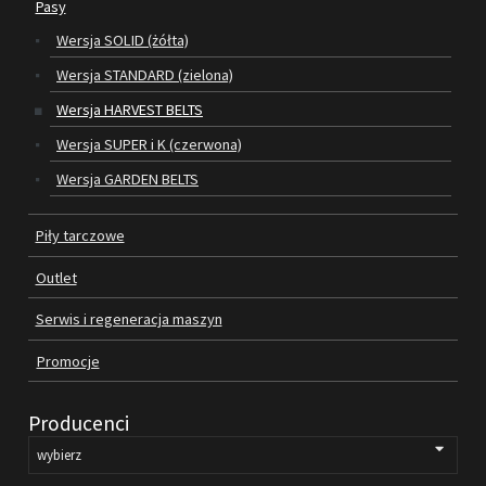
Pasy
Wersja SOLID (żółta)
SILNIKI ELEKTRYCZNE
Wersja STANDARD (zielona)
PASY
Wersja HARVEST BELTS
Wersja SUPER i K (czerwona)
PIŁY TARCZOWE
Wersja GARDEN BELTS
OUTLET
Piły tarczowe
SERWIS I REGENERACJA MASZYN
Outlet
PROMOCJE
REGULAMIN
Serwis i regeneracja maszyn
KATALOGI
Promocje
OBRABIARKI DO DREWNA
Producenci
SILNIKI ELEKTRYCZNE
PASY KLINOWE