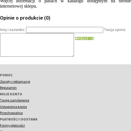
Więcej informacji o pasach w katalogu dostępnym na stronie
internetowej sklepu.
Opinie o produkcie (0)
Imię i nazwisko:
Twoja opinia:
WYŚLIJ
POMOC
Zwroty i reklamacje
Regulamin
MOJE KONTO
Twoje zamówienia
Ustawienia konta
Przechowalnia
PŁATNOŚCI I DOSTAWA
Formy płatności