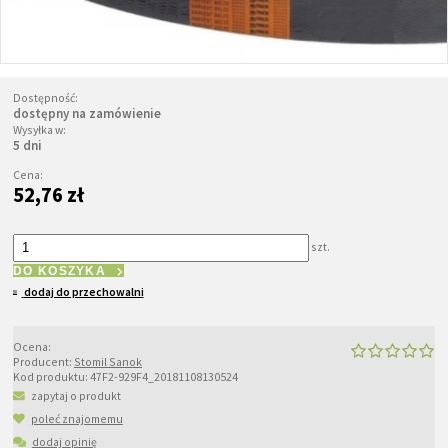
Dostępność:
dostępny na zamówienie
Wysyłka w:
5 dni
Cena:
52,76 zł
szt.
DO KOSZYKA
dodaj do przechowalni
Ocena:
Producent:
Stomil Sanok
Kod produktu:
47F2-929F4_20181108130524
zapytaj o produkt
poleć znajomemu
dodaj opinię