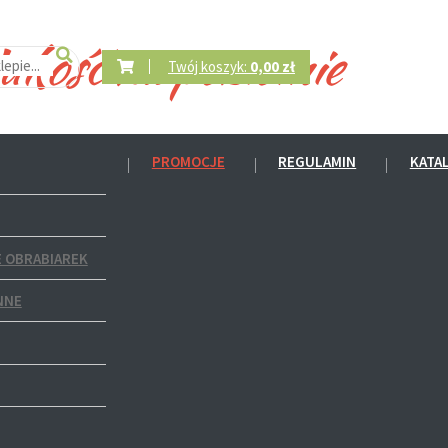
Twój koszyk:
0,00 zł
PROMOCJE
REGULAMIN
KATA
 OBRABIAREK
NNE