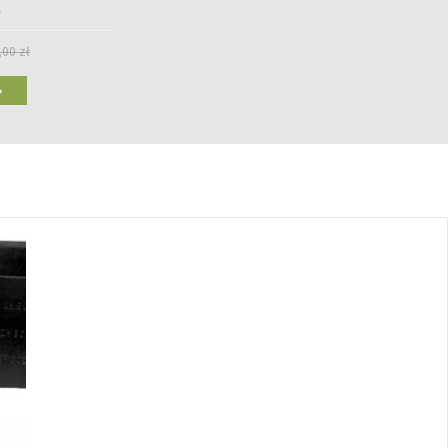
)
,00 zł