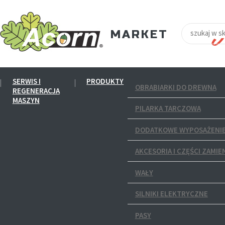
SERWIS I
PRODUKTY
OBRABIARKI DO DREWNA
REGENERACJA
MASZYN
PILARKA TARCZOWA
DODATKOWE WYPOSAŻENIE
AKCESORIA I CZĘŚCI ZAMIE
WAŁY
SILNIKI ELEKTRYCZNE
PASY