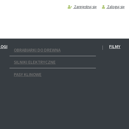
Zarejestruj się
Zaloguj się
LOGI
FILMY
OBRABIARKI DO DREWNA
SILNIKI ELEKTRYCZNE
PASY KLINOWE