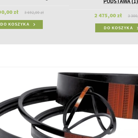
PODSTAWA (1
90,00 zł
3 692,00 zł
2 475,00 zł
3 300
DO KOSZYKA
DO KOSZYKA