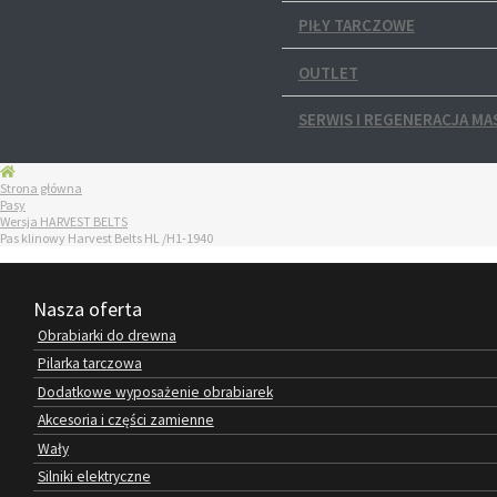
PIŁY TARCZOWE
OUTLET
SERWIS I REGENERACJA MA
Strona główna
Pasy
Wersja HARVEST BELTS
Pas klinowy Harvest Belts HL /H1-1940
Nasza oferta
Obrabiarki do drewna
Pilarka tarczowa
Dodatkowe wyposażenie obrabiarek
Akcesoria i części zamienne
Wały
Silniki elektryczne