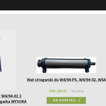
Wał strugarski do W4/94-PS, W4/94-02, W5A
305,00 zł
405,00 zł
 W4/94-02 2
ugarka WYSOKA
DO KOSZYKA