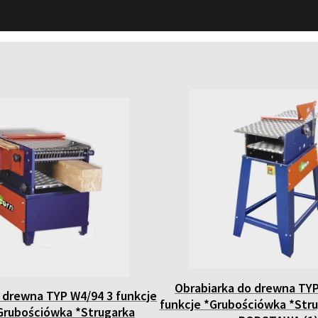
Obrabiarka do drewna TYP
 drewna TYP W4/94 3 funkcje
funkcje *Grubościówka *Str
*Grubościówka *Strugarka