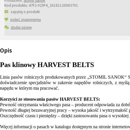
Producent:
Stomil Sanok
Kod produktu:
47F2-929F4_20181120083701
zapytaj o produkt
poleć znajomemu
dodaj opinię
Opis
Pas klinowy HARVEST BELTS
Linia pasów rolniczych produkowanych przez „STOMIL SANOK“ S.A. 
doświadczenie specjalistów w zakresie napędów rolniczych, z my
napędu w którym ma pracować.
Korzyści ze stosowania pasów HARVEST BELTS:
Pewność otrzymania właściwego pasa – producent odpowiada za dob
Pewność długiej bezawaryjnej pracy – wysoka jakość i wytrzymałość 
Oszczędność czasu i pieniędzy – dzięki zastosowaniu pasa o wysokiej 
Więcej informacji o pasach w katalogu dostępnym na stronie interneto