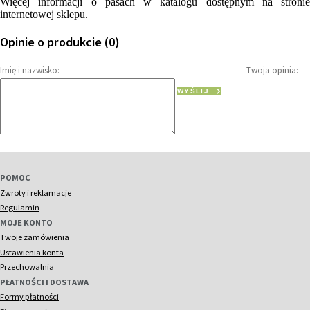
Więcej informacji o pasach w katalogu dostępnym na stronie
internetowej sklepu.
Opinie o produkcie (0)
Imię i nazwisko:
Twoja opinia:
WYŚLIJ
POMOC
Zwroty i reklamacje
Regulamin
MOJE KONTO
Twoje zamówienia
Ustawienia konta
Przechowalnia
PŁATNOŚCI I DOSTAWA
Formy płatności