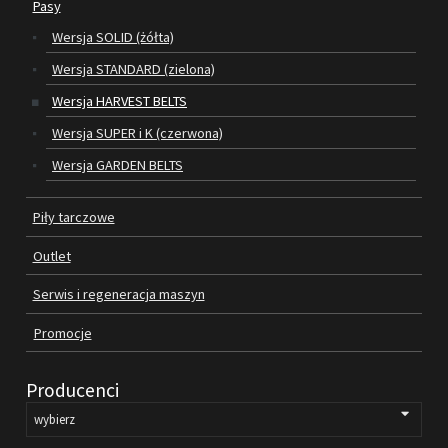
Pasy
Wersja SOLID (żółta)
SILNIKI ELEKTRYCZNE
Wersja STANDARD (zielona)
PASY
Wersja HARVEST BELTS
Wersja SUPER i K (czerwona)
PIŁY TARCZOWE
Wersja GARDEN BELTS
OUTLET
Piły tarczowe
SERWIS I REGENERACJA MASZYN
Outlet
PROMOCJE
REGULAMIN
Serwis i regeneracja maszyn
KATALOGI
Promocje
OBRABIARKI DO DREWNA
Producenci
SILNIKI ELEKTRYCZNE
PASY KLINOWE