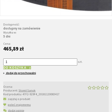
Dostępność:
dostępny na zamówienie
Wysyłka w:
5 dni
Cena:
465,89 zł
szt.
DO KOSZYKA
dodaj do przechowalni
Ocena:
Producent:
Stomil Sanok
Kod produktu:
47F2-929F4_20181120083417
zapytaj o produkt
poleć znajomemu
dodaj opinię