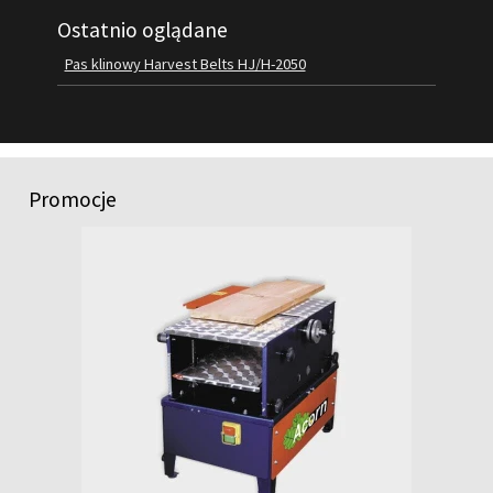
Ostatnio oglądane
FILMY
KONTAKT
Pas klinowy Harvest Belts HJ/H-2050
Promocje