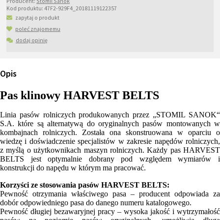
Producent:
Stomil Sanok
Kod produktu:
47F2-929F4_20181119122357
zapytaj o produkt
poleć znajomemu
dodaj opinię
Opis
Pas klinowy HARVEST BELTS
Linia pasów rolniczych produkowanych przez „STOMIL SANOK“
S.A. które są alternatywą do oryginalnych pasów montowanych w
kombajnach rolniczych. Została ona skonstruowana w oparciu o
wiedzę i doświadczenie specjalistów w zakresie napędów rolniczych,
z myślą o użytkownikach maszyn rolniczych. Każdy pas HARVEST
BELTS jest optymalnie dobrany pod względem wymiarów i
konstrukcji do napędu w którym ma pracować.
Korzyści ze stosowania pasów HARVEST BELTS:
Pewność otrzymania właściwego pasa – producent odpowiada za
dobór odpowiedniego pasa do danego numeru katalogowego.
Pewność długiej bezawaryjnej pracy – wysoka jakość i wytrzymałość