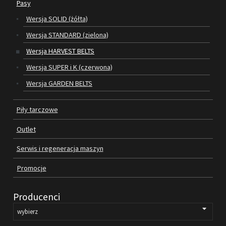
Pasy
Wersja SOLID (żółta)
SILNIKI ELEKTRYCZNE
Wersja STANDARD (zielona)
PASY
Wersja HARVEST BELTS
Wersja SUPER i K (czerwona)
PIŁY TARCZOWE
Wersja GARDEN BELTS
OUTLET
Piły tarczowe
SERWIS I REGENERACJA MASZYN
Outlet
PROMOCJE
REGULAMIN
Serwis i regeneracja maszyn
KATALOGI
Promocje
OBRABIARKI DO DREWNA
Producenci
SILNIKI ELEKTRYCZNE
PASY KLINOWE