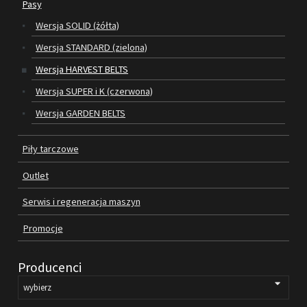
Pasy
Wersja SOLID (żółta)
SILNIKI ELEKTRYCZNE
Wersja STANDARD (zielona)
PASY
Wersja HARVEST BELTS
Wersja SUPER i K (czerwona)
PIŁY TARCZOWE
Wersja GARDEN BELTS
OUTLET
Piły tarczowe
SERWIS I REGENERACJA MASZYN
Outlet
PROMOCJE
REGULAMIN
Serwis i regeneracja maszyn
KATALOGI
Promocje
OBRABIARKI DO DREWNA
Producenci
SILNIKI ELEKTRYCZNE
PASY KLINOWE