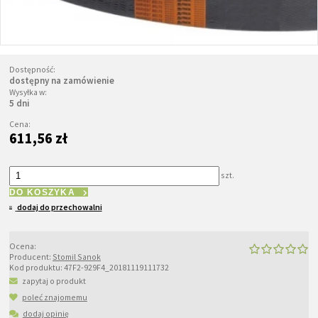
Dostępność:
dostępny na zamówienie
Wysyłka w:
5 dni
Cena:
611,56 zł
szt.
DO KOSZYKA
dodaj do przechowalni
Ocena:
Producent:
Stomil Sanok
Kod produktu:
47F2-929F4_20181119111732
zapytaj o produkt
poleć znajomemu
dodaj opinię