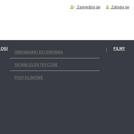
Zarejestruj się
Zaloguj się
LOGI
FILMY
OBRABIARKI DO DREWNA
SILNIKI ELEKTRYCZNE
PASY KLINOWE