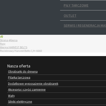
PIŁY TARCZOWE
OUTLET
SERWIS I REGENERACJA MA
Strona główna
Pasy
Wersja HARVEST BELTS
Pas klinowy Harvest Belts C/H-6660
Nasza oferta
Obrabiarki do drewna
Pilarka tarczowa
Dodatkowe wyposażenie obrabiarek
Akcesoria i części zamienne
Wały
Silniki elektryczne