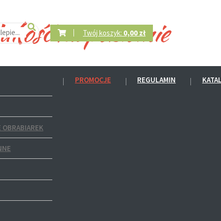
Twój koszyk:
0,00 zł
PROMOCJE
REGULAMIN
KATA
 OBRABIAREK
NNE