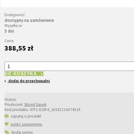
Dostępność:
dostępny na zamówienie
Wysyłka w:
5 dni
Cena:
388,55 zł
DO KOSZYKA
dodaj do przechowalni
Ocena:
Producent:
Stomil Sanok
Kod produktu:
47F2-929F4_20181116074539
zapytaj o produkt
poleć znajomemu
dodaj opinię