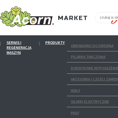
SERWIS I
PRODUKTY
OBRABIARKI DO DREWNA
REGENERACJA
MASZYN
PILARKA TARCZOWA
DODATKOWE WYPOSAŻENIE
AKCESORIA I CZĘŚCI ZAMIE
WAŁY
SILNIKI ELEKTRYCZNE
PASY