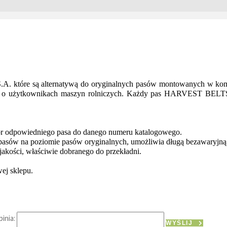
które są alternatywą do oryginalnych pasów montowanych w kombaj
ślą o użytkownikach maszyn rolniczych. Każdy pas HARVEST BELTS
ór odpowiedniego pasa do danego numeru katalogowego.
pasów na poziomie pasów oryginalnych, umożliwia długą bezawaryjną 
jakości, właściwie dobranego do przekładni.
wej sklepu.
inia:
WYŚLIJ