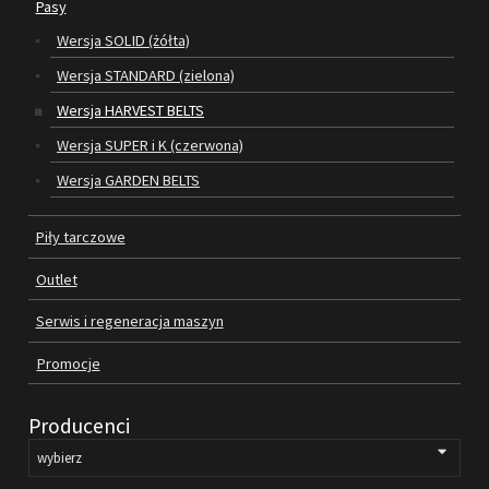
Pasy
Wersja SOLID (żółta)
SILNIKI ELEKTRYCZNE
Wersja STANDARD (zielona)
PASY
Wersja HARVEST BELTS
Wersja SUPER i K (czerwona)
PIŁY TARCZOWE
Wersja GARDEN BELTS
OUTLET
Piły tarczowe
SERWIS I REGENERACJA MASZYN
Outlet
PROMOCJE
REGULAMIN
Serwis i regeneracja maszyn
KATALOGI
Promocje
OBRABIARKI DO DREWNA
Producenci
SILNIKI ELEKTRYCZNE
PASY KLINOWE