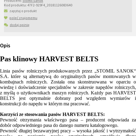
Producent:
Stomil Sanok
Kod produktu:
47F2-929F4_20181126083640
zapytaj o produkt
poleć znajomemu
dodaj opinię
Opis
Pas klinowy HARVEST BELTS
Linia pasów rolniczych produkowanych przez „STOMIL SANOK“
S.A. które są alternatywą do oryginalnych pasów montowanych w
kombajnach rolniczych. Została ona skonstruowana w oparciu o
wiedzę i doświadczenie specjalistów w zakresie napędów rolniczych,
z myślą o użytkownikach maszyn rolniczych. Każdy pas HARVEST
BELTS jest optymalnie dobrany pod względem wymiarów i
konstrukcji do napędu w którym ma pracować.
Korzyści ze stosowania pasów HARVEST BELTS:
Pewność otrzymania właściwego pasa – producent odpowiada za
dobór odpowiedniego pasa do danego numeru katalogowego.
Pewność długiej bezawaryjnej pracy – wysoka jakość i wytrzymałość