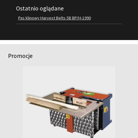
Ostatnio oglądane
FILMY
KONTAKT
Pas klinowy Harvest Belts 5B BP/H-1990
Promocje