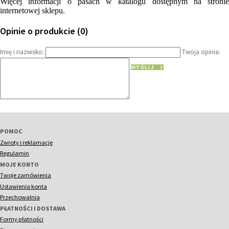
Więcej informacji o pasach w katalogu dostępnym na stronie
internetowej sklepu.
Opinie o produkcie (0)
Imię i nazwisko:
Twoja opinia:
WYŚLIJ
POMOC
Zwroty i reklamacje
Regulamin
MOJE KONTO
Twoje zamówienia
Ustawienia konta
Przechowalnia
PŁATNOŚCI I DOSTAWA
Formy płatności