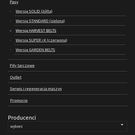
Pasy
Wersja SOLID (żółta)
SILNIKI ELEKTRYCZNE
Wersja STANDARD (zielona)
PASY
Wersja HARVEST BELTS
Wersja SUPER i K (czerwona)
PIŁY TARCZOWE
Wersja GARDEN BELTS
OUTLET
Piły tarczowe
SERWIS I REGENERACJA MASZYN
Outlet
PROMOCJE
REGULAMIN
Serwis i regeneracja maszyn
KATALOGI
Promocje
OBRABIARKI DO DREWNA
Producenci
SILNIKI ELEKTRYCZNE
PASY KLINOWE