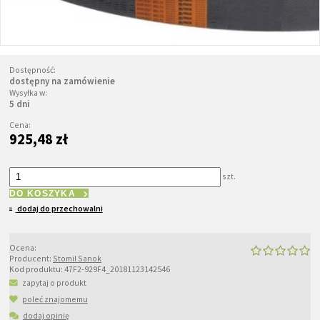
Dostępność:
dostępny na zamówienie
Wysyłka w:
5 dni
Cena:
925,48 zł
szt.
DO KOSZYKA
dodaj do przechowalni
Ocena:
Producent:
Stomil Sanok
Kod produktu:
47F2-929F4_20181123142546
zapytaj o produkt
poleć znajomemu
dodaj opinię