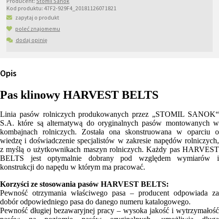
Producent:
Stomil Sanok
Kod produktu:
47F2-929F4_20181126071821
zapytaj o produkt
poleć znajomemu
dodaj opinię
Opis
Pas klinowy HARVEST BELTS
Linia pasów rolniczych produkowanych przez „STOMIL SANOK“
S.A. które są alternatywą do oryginalnych pasów montowanych w
kombajnach rolniczych. Została ona skonstruowana w oparciu o
wiedzę i doświadczenie specjalistów w zakresie napędów rolniczych,
z myślą o użytkownikach maszyn rolniczych. Każdy pas HARVEST
BELTS jest optymalnie dobrany pod względem wymiarów i
konstrukcji do napędu w którym ma pracować.
Korzyści ze stosowania pasów HARVEST BELTS:
Pewność otrzymania właściwego pasa – producent odpowiada za
dobór odpowiedniego pasa do danego numeru katalogowego.
Pewność długiej bezawaryjnej pracy – wysoka jakość i wytrzymałość