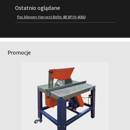
Ostatnio oglądane
FILMY
KONTAKT
Pas klinowy Harvest Belts 4B BP/H-4060
Promocje