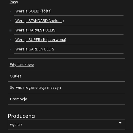
Pasy
Wersja SOLID (żółta)
SILNIKI ELEKTRYCZNE
Wersja STANDARD (zielona)
PASY
Wersja HARVEST BELTS
Wersja SUPER i K (czerwona)
PIŁY TARCZOWE
Wersja GARDEN BELTS
OUTLET
Piły tarczowe
SERWIS I REGENERACJA MASZYN
Outlet
PROMOCJE
REGULAMIN
Serwis i regeneracja maszyn
KATALOGI
Promocje
OBRABIARKI DO DREWNA
Producenci
SILNIKI ELEKTRYCZNE
PASY KLINOWE