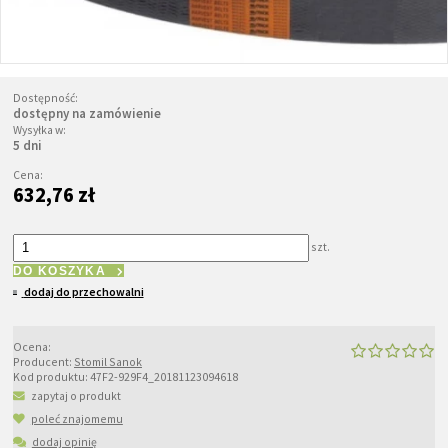
Dostępność:
dostępny na zamówienie
Wysyłka w:
5 dni
Cena:
632,76 zł
szt.
DO KOSZYKA
dodaj do przechowalni
Ocena:
Producent:
Stomil Sanok
Kod produktu:
47F2-929F4_20181123094618
zapytaj o produkt
poleć znajomemu
dodaj opinię