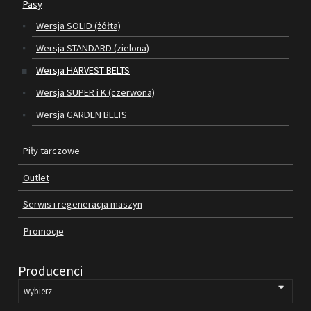
Pasy
Wersja SOLID (żółta)
SILNIKI ELEKTRYCZNE
Wersja STANDARD (zielona)
PASY
Wersja HARVEST BELTS
Wersja SUPER i K (czerwona)
PIŁY TARCZOWE
Wersja GARDEN BELTS
OUTLET
Piły tarczowe
SERWIS I REGENERACJA MASZYN
Outlet
PROMOCJE
REGULAMIN
Serwis i regeneracja maszyn
KATALOGI
Promocje
OBRABIARKI DO DREWNA
Producenci
SILNIKI ELEKTRYCZNE
PASY KLINOWE