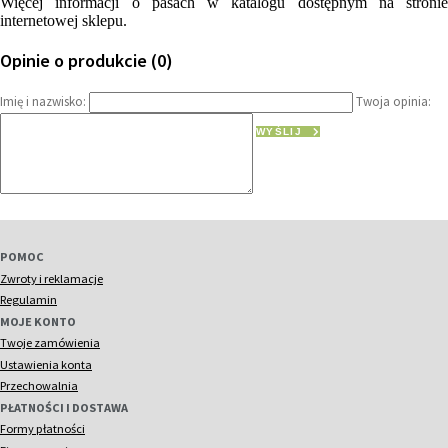
Więcej informacji o pasach w katalogu dostępnym na stronie
internetowej sklepu.
Opinie o produkcie (0)
Imię i nazwisko:
Twoja opinia:
WYŚLIJ
POMOC
Zwroty i reklamacje
Regulamin
MOJE KONTO
Twoje zamówienia
Ustawienia konta
Przechowalnia
PŁATNOŚCI I DOSTAWA
Formy płatności