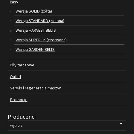
Pasy
Wersja SOLID (żółta)
SILNIKI ELEKTRYCZNE
Wersja STANDARD (zielona)
PASY
Wersja HARVEST BELTS
Wersja SUPER i K (czerwona)
PIŁY TARCZOWE
Wersja GARDEN BELTS
OUTLET
Piły tarczowe
SERWIS I REGENERACJA MASZYN
Outlet
PROMOCJE
REGULAMIN
Serwis i regeneracja maszyn
KATALOGI
Promocje
OBRABIARKI DO DREWNA
Producenci
SILNIKI ELEKTRYCZNE
PASY KLINOWE