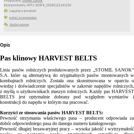
Producent:
Stomil Sanok
Kod produktu:
47F2-929F4_20181122141253
zapytaj o produkt
poleć znajomemu
dodaj opinię
Opis
Pas klinowy HARVEST BELTS
Linia pasów rolniczych produkowanych przez „STOMIL SANOK“
S.A. które są alternatywą do oryginalnych pasów montowanych w
kombajnach rolniczych. Została ona skonstruowana w oparciu o
wiedzę i doświadczenie specjalistów w zakresie napędów rolniczych,
z myślą o użytkownikach maszyn rolniczych. Każdy pas HARVEST
BELTS jest optymalnie dobrany pod względem wymiarów i
konstrukcji do napędu w którym ma pracować.
Korzyści ze stosowania pasów HARVEST BELTS:
Pewność otrzymania właściwego pasa – producent odpowiada za
dobór odpowiedniego pasa do danego numeru katalogowego.
Pewność długiej bezawaryjnej pracy – wysoka jakość i wytrzymałość