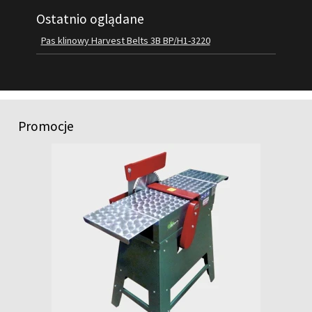
Ostatnio oglądane
FILMY
KONTAKT
Pas klinowy Harvest Belts 3B BP/H1-3220
Promocje