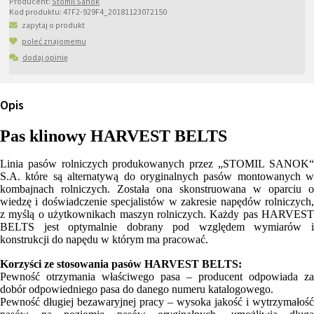
Producent:
Stomil Sanok
Kod produktu:
47F2-929F4_20181123072150
zapytaj o produkt
poleć znajomemu
dodaj opinię
Opis
Pas klinowy HARVEST BELTS
Linia pasów rolniczych produkowanych przez „STOMIL SANOK“
S.A. które są alternatywą do oryginalnych pasów montowanych w
kombajnach rolniczych. Została ona skonstruowana w oparciu o
wiedzę i doświadczenie specjalistów w zakresie napędów rolniczych,
z myślą o użytkownikach maszyn rolniczych. Każdy pas HARVEST
BELTS jest optymalnie dobrany pod względem wymiarów i
konstrukcji do napędu w którym ma pracować.
Korzyści ze stosowania pasów HARVEST BELTS:
Pewność otrzymania właściwego pasa – producent odpowiada za
dobór odpowiedniego pasa do danego numeru katalogowego.
Pewność długiej bezawaryjnej pracy – wysoka jakość i wytrzymałość