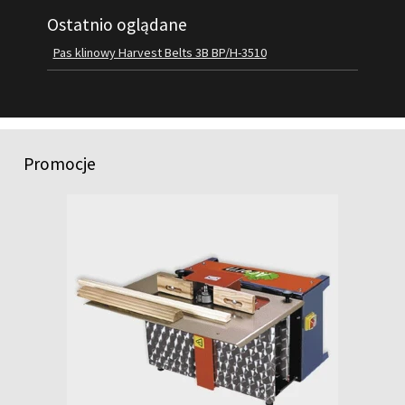
Ostatnio oglądane
FILMY
KONTAKT
Pas klinowy Harvest Belts 3B BP/H-3510
Promocje