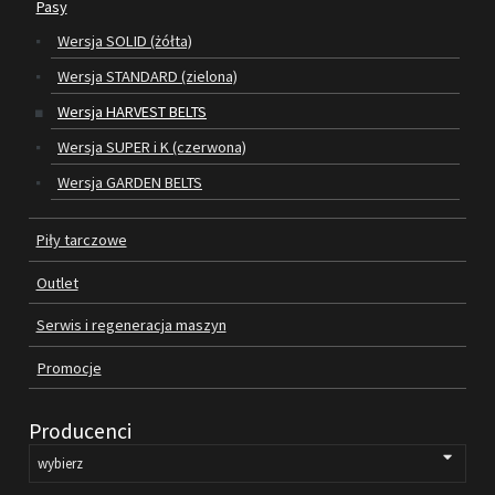
Pasy
Wersja SOLID (żółta)
SILNIKI ELEKTRYCZNE
Wersja STANDARD (zielona)
PASY
Wersja HARVEST BELTS
Wersja SUPER i K (czerwona)
PIŁY TARCZOWE
Wersja GARDEN BELTS
OUTLET
Piły tarczowe
SERWIS I REGENERACJA MASZYN
Outlet
PROMOCJE
REGULAMIN
Serwis i regeneracja maszyn
KATALOGI
Promocje
OBRABIARKI DO DREWNA
Producenci
SILNIKI ELEKTRYCZNE
PASY KLINOWE