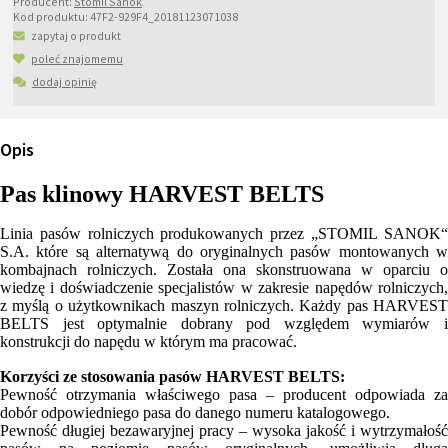
Producent:
Stomil Sanok
Kod produktu:
47F2-929F4_20181123071038
zapytaj o produkt
poleć znajomemu
dodaj opinię
Opis
Pas klinowy HARVEST BELTS
Linia pasów rolniczych produkowanych przez „STOMIL SANOK“
S.A. które są alternatywą do oryginalnych pasów montowanych w
kombajnach rolniczych. Została ona skonstruowana w oparciu o
wiedzę i doświadczenie specjalistów w zakresie napędów rolniczych,
z myślą o użytkownikach maszyn rolniczych. Każdy pas HARVEST
BELTS jest optymalnie dobrany pod względem wymiarów i
konstrukcji do napędu w którym ma pracować.
Korzyści ze stosowania pasów HARVEST BELTS:
Pewność otrzymania właściwego pasa – producent odpowiada za
dobór odpowiedniego pasa do danego numeru katalogowego.
Pewność długiej bezawaryjnej pracy – wysoka jakość i wytrzymałość