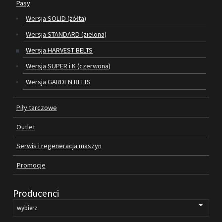
Pasy
Wersja SOLID (żółta)
SILNIKI ELEKTRYCZNE
Wersja STANDARD (zielona)
PASY
Wersja HARVEST BELTS
Wersja SUPER i K (czerwona)
PIŁY TARCZOWE
Wersja GARDEN BELTS
OUTLET
Piły tarczowe
SERWIS I REGENERACJA MASZYN
Outlet
PROMOCJE
REGULAMIN
Serwis i regeneracja maszyn
KATALOGI
Promocje
OBRABIARKI DO DREWNA
Producenci
SILNIKI ELEKTRYCZNE
PASY KLINOWE