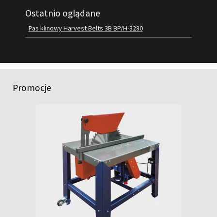
Ostatnio oglądane
FILMY
KONTAKT
Pas klinowy Harvest Belts 3B BP/H-3280
Promocje