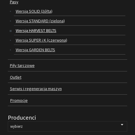
Pasy
Wersja SOLID (żółta)
SILNIKI ELEKTRYCZNE
Wersja STANDARD (zielona)
PASY
Wersja HARVEST BELTS
Wersja SUPER i K (czerwona)
PIŁY TARCZOWE
Wersja GARDEN BELTS
OUTLET
Piły tarczowe
SERWIS I REGENERACJA MASZYN
Outlet
PROMOCJE
REGULAMIN
Serwis i regeneracja maszyn
KATALOGI
Promocje
OBRABIARKI DO DREWNA
Producenci
SILNIKI ELEKTRYCZNE
PASY KLINOWE