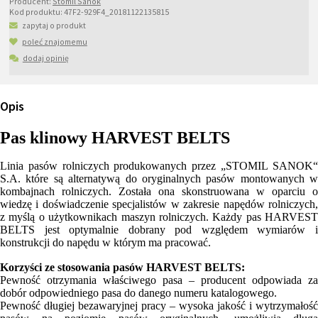
Producent:
Stomil Sanok
Kod produktu:
47F2-929F4_20181122135815
zapytaj o produkt
poleć znajomemu
dodaj opinię
Opis
Pas klinowy HARVEST BELTS
Linia pasów rolniczych produkowanych przez „STOMIL SANOK“
S.A. które są alternatywą do oryginalnych pasów montowanych w
kombajnach rolniczych. Została ona skonstruowana w oparciu o
wiedzę i doświadczenie specjalistów w zakresie napędów rolniczych,
z myślą o użytkownikach maszyn rolniczych. Każdy pas HARVEST
BELTS jest optymalnie dobrany pod względem wymiarów i
konstrukcji do napędu w którym ma pracować.
Korzyści ze stosowania pasów HARVEST BELTS:
Pewność otrzymania właściwego pasa – producent odpowiada za
dobór odpowiedniego pasa do danego numeru katalogowego.
Pewność długiej bezawaryjnej pracy – wysoka jakość i wytrzymałość