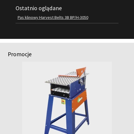
Ostatnio oglądane
FILMY
KONTAKT
Pas klinowy Harvest Belts 3B BP/H-3050
Promocje