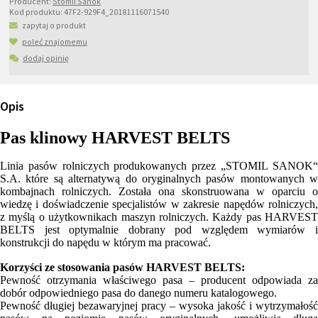
Producent:
Stomil Sanok
Kod produktu:
47F2-929F4_20181116071540
zapytaj o produkt
poleć znajomemu
dodaj opinię
Opis
Pas klinowy HARVEST BELTS
Linia pasów rolniczych produkowanych przez „STOMIL SANOK“
S.A. które są alternatywą do oryginalnych pasów montowanych w
kombajnach rolniczych. Została ona skonstruowana w oparciu o
wiedzę i doświadczenie specjalistów w zakresie napędów rolniczych,
z myślą o użytkownikach maszyn rolniczych. Każdy pas HARVEST
BELTS jest optymalnie dobrany pod względem wymiarów i
konstrukcji do napędu w którym ma pracować.
Korzyści ze stosowania pasów HARVEST BELTS:
Pewność otrzymania właściwego pasa – producent odpowiada za
dobór odpowiedniego pasa do danego numeru katalogowego.
Pewność długiej bezawaryjnej pracy – wysoka jakość i wytrzymałość