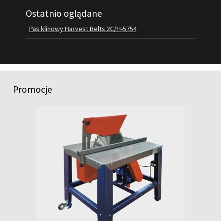
Ostatnio oglądane
FILMY
KONTAKT
Pas klinowy Harvest Belts 2C/H-5754
Promocje