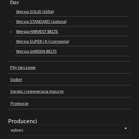
Pasy
Wersja SOLID (żółta)
SILNIKI ELEKTRYCZNE
Wersja STANDARD (zielona)
PASY
Wersja HARVEST BELTS
Wersja SUPER i K (czerwona)
PIŁY TARCZOWE
Wersja GARDEN BELTS
OUTLET
Piły tarczowe
SERWIS I REGENERACJA MASZYN
Outlet
PROMOCJE
REGULAMIN
Serwis i regeneracja maszyn
KATALOGI
Promocje
OBRABIARKI DO DREWNA
Producenci
SILNIKI ELEKTRYCZNE
PASY KLINOWE