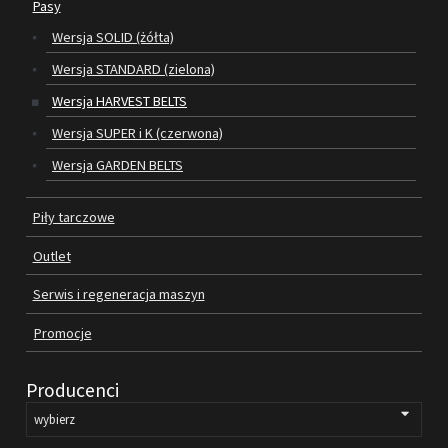
Pasy
Wersja SOLID (żółta)
SILNIKI ELEKTRYCZNE
Wersja STANDARD (zielona)
PASY
Wersja HARVEST BELTS
Wersja SUPER i K (czerwona)
PIŁY TARCZOWE
Wersja GARDEN BELTS
OUTLET
Piły tarczowe
SERWIS I REGENERACJA MASZYN
Outlet
PROMOCJE
REGULAMIN
Serwis i regeneracja maszyn
KATALOGI
Promocje
OBRABIARKI DO DREWNA
Producenci
SILNIKI ELEKTRYCZNE
PASY KLINOWE