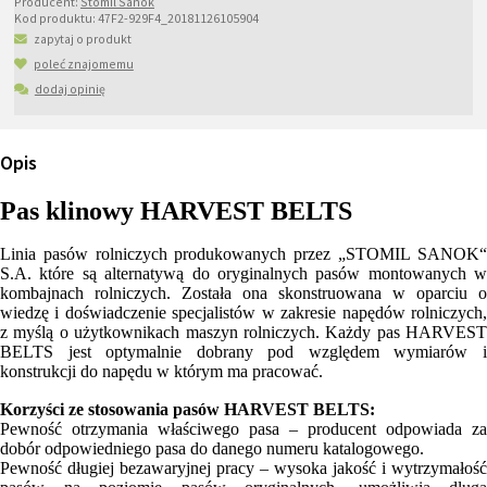
Producent:
Stomil Sanok
Kod produktu:
47F2-929F4_20181126105904
zapytaj o produkt
poleć znajomemu
dodaj opinię
Opis
Pas klinowy HARVEST BELTS
Linia pasów rolniczych produkowanych przez „STOMIL SANOK“
S.A. które są alternatywą do oryginalnych pasów montowanych w
kombajnach rolniczych. Została ona skonstruowana w oparciu o
wiedzę i doświadczenie specjalistów w zakresie napędów rolniczych,
z myślą o użytkownikach maszyn rolniczych. Każdy pas HARVEST
BELTS jest optymalnie dobrany pod względem wymiarów i
konstrukcji do napędu w którym ma pracować.
Korzyści ze stosowania pasów HARVEST BELTS:
Pewność otrzymania właściwego pasa – producent odpowiada za
dobór odpowiedniego pasa do danego numeru katalogowego.
Pewność długiej bezawaryjnej pracy – wysoka jakość i wytrzymałość