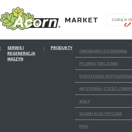
SERWIS I
PRODUKTY
OBRABIARKI DO DREWNA
REGENERACJA
MASZYN
PILARKA TARCZOWA
DODATKOWE WYPOSAŻENIE
AKCESORIA I CZĘŚCI ZAMIE
WAŁY
SILNIKI ELEKTRYCZNE
PASY