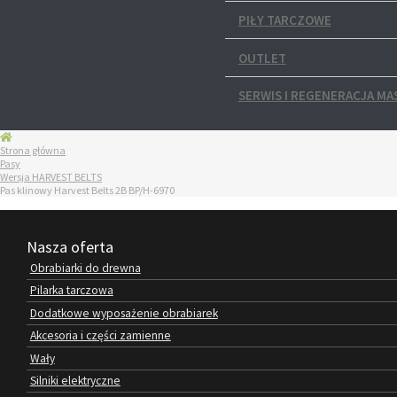
PIŁY TARCZOWE
OUTLET
SERWIS I REGENERACJA MA
Strona główna
Pasy
Wersja HARVEST BELTS
Pas klinowy Harvest Belts 2B BP/H-6970
Nasza oferta
Obrabiarki do drewna
Pilarka tarczowa
Dodatkowe wyposażenie obrabiarek
Akcesoria i części zamienne
Wały
Silniki elektryczne