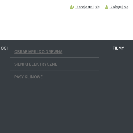
Zarejestruj się
Zaloguj się
LOGI
FILMY
OBRABIARKI DO DREWNA
SILNIKI ELEKTRYCZNE
PASY KLINOWE