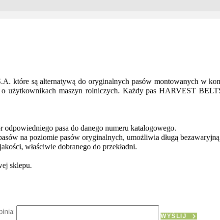
które są alternatywą do oryginalnych pasów montowanych w kombaj
ślą o użytkownikach maszyn rolniczych. Każdy pas HARVEST BELTS
ór odpowiedniego pasa do danego numeru katalogowego.
pasów na poziomie pasów oryginalnych, umożliwia długą bezawaryjną 
jakości, właściwie dobranego do przekładni.
wej sklepu.
inia:
WYŚLIJ