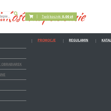
Twój koszyk:
0,00 zł
PROMOCJE
REGULAMIN
KATA
 OBRABIAREK
NNE