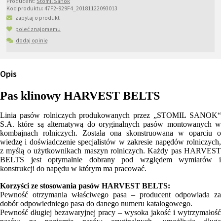
Producent:
Stomil Sanok
Kod produktu:
47F2-929F4_20181122093013
zapytaj o produkt
poleć znajomemu
dodaj opinię
Opis
Pas klinowy HARVEST BELTS
Linia pasów rolniczych produkowanych przez „STOMIL SANOK“
S.A. które są alternatywą do oryginalnych pasów montowanych w
kombajnach rolniczych. Została ona skonstruowana w oparciu o
wiedzę i doświadczenie specjalistów w zakresie napędów rolniczych,
z myślą o użytkownikach maszyn rolniczych. Każdy pas HARVEST
BELTS jest optymalnie dobrany pod względem wymiarów i
konstrukcji do napędu w którym ma pracować.
Korzyści ze stosowania pasów HARVEST BELTS:
Pewność otrzymania właściwego pasa – producent odpowiada za
dobór odpowiedniego pasa do danego numeru katalogowego.
Pewność długiej bezawaryjnej pracy – wysoka jakość i wytrzymałość