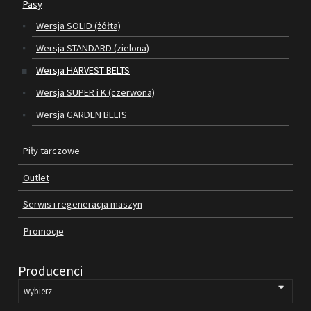
Pasy
Wersja SOLID (żółta)
SILNIKI ELEKTRYCZNE
Wersja STANDARD (zielona)
PASY
Wersja HARVEST BELTS
Wersja SUPER i K (czerwona)
PIŁY TARCZOWE
Wersja GARDEN BELTS
OUTLET
Piły tarczowe
SERWIS I REGENERACJA MASZYN
Outlet
PROMOCJE
REGULAMIN
Serwis i regeneracja maszyn
KATALOGI
Promocje
OBRABIARKI DO DREWNA
Producenci
SILNIKI ELEKTRYCZNE
PASY KLINOWE