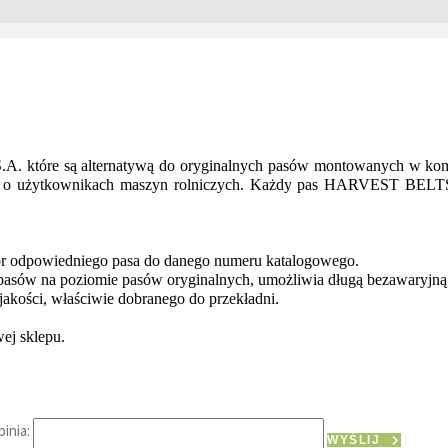
które są alternatywą do oryginalnych pasów montowanych w kombaj
ślą o użytkownikach maszyn rolniczych. Każdy pas HARVEST BELTS
ór odpowiedniego pasa do danego numeru katalogowego.
pasów na poziomie pasów oryginalnych, umożliwia długą bezawaryjną 
jakości, właściwie dobranego do przekładni.
wej sklepu.
inia:
WYŚLIJ