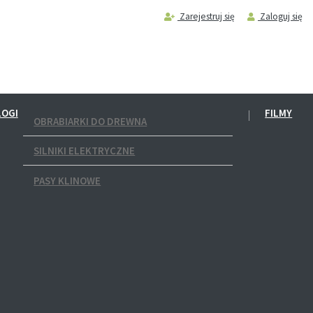
Zarejestruj się
Zaloguj się
LOGI
FILMY
OBRABIARKI DO DREWNA
SILNIKI ELEKTRYCZNE
PASY KLINOWE