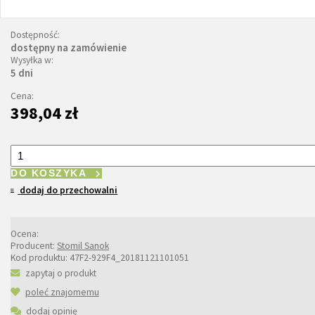
Dostępność:
dostępny na zamówienie
Wysyłka w:
5 dni
Cena:
398,04 zł
DO KOSZYKA
dodaj do przechowalni
Ocena:
Producent:
Stomil Sanok
Kod produktu:
47F2-929F4_20181121101051
zapytaj o produkt
poleć znajomemu
dodaj opinię