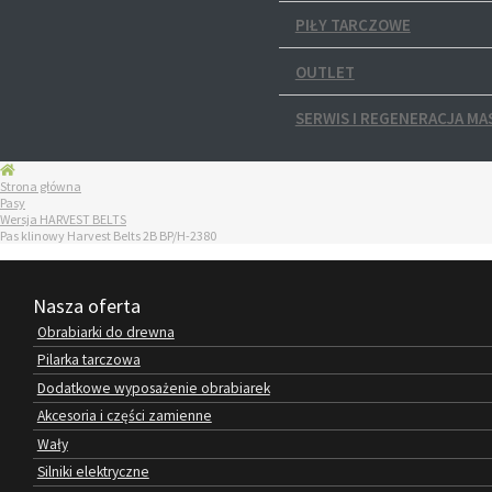
PIŁY TARCZOWE
OUTLET
SERWIS I REGENERACJA MA
Strona główna
Pasy
Wersja HARVEST BELTS
Pas klinowy Harvest Belts 2B BP/H-2380
Nasza oferta
Obrabiarki do drewna
Pilarka tarczowa
Dodatkowe wyposażenie obrabiarek
Akcesoria i części zamienne
Wały
Silniki elektryczne