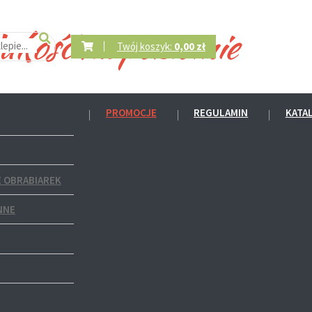
Twój koszyk:
0,00 zł
PROMOCJE
REGULAMIN
KATA
 OBRABIAREK
NNE