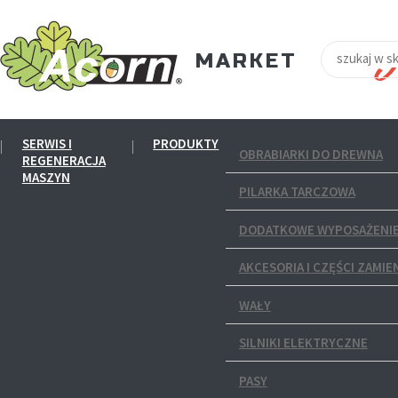
SERWIS I
PRODUKTY
OBRABIARKI DO DREWNA
REGENERACJA
MASZYN
PILARKA TARCZOWA
DODATKOWE WYPOSAŻENIE
AKCESORIA I CZĘŚCI ZAMIE
WAŁY
SILNIKI ELEKTRYCZNE
PASY