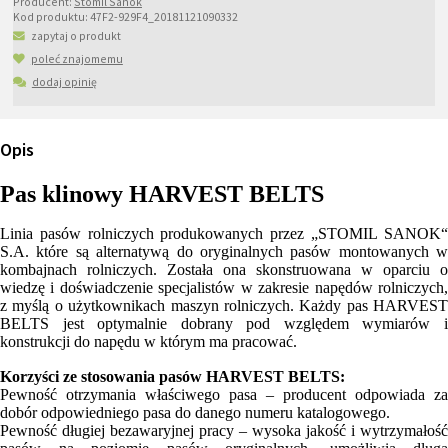
Producent:
Stomil Sanok
Kod produktu:
47F2-929F4_20181121090332
zapytaj o produkt
poleć znajomemu
dodaj opinię
Opis
Pas klinowy HARVEST BELTS
Linia pasów rolniczych produkowanych przez „STOMIL SANOK“
S.A. które są alternatywą do oryginalnych pasów montowanych w
kombajnach rolniczych. Została ona skonstruowana w oparciu o
wiedzę i doświadczenie specjalistów w zakresie napędów rolniczych,
z myślą o użytkownikach maszyn rolniczych. Każdy pas HARVEST
BELTS jest optymalnie dobrany pod względem wymiarów i
konstrukcji do napędu w którym ma pracować.
Korzyści ze stosowania pasów HARVEST BELTS:
Pewność otrzymania właściwego pasa – producent odpowiada za
dobór odpowiedniego pasa do danego numeru katalogowego.
Pewność długiej bezawaryjnej pracy – wysoka jakość i wytrzymałość