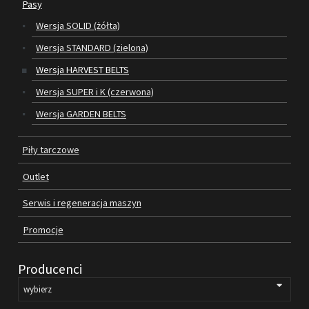
Pasy
Wersja SOLID (żółta)
SILNIKI ELEKTRYCZNE
Wersja STANDARD (zielona)
PASY
Wersja HARVEST BELTS
Wersja SUPER i K (czerwona)
PIŁY TARCZOWE
Wersja GARDEN BELTS
OUTLET
Piły tarczowe
SERWIS I REGENERACJA MASZYN
Outlet
PROMOCJE
REGULAMIN
Serwis i regeneracja maszyn
KATALOGI
Promocje
OBRABIARKI DO DREWNA
Producenci
SILNIKI ELEKTRYCZNE
PASY KLINOWE