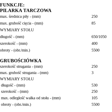
FUNKCJE:
PILARKA TARCZOWA
max. średnica piły - (mm)
250
max. grubość cięcia - (mm)
85
WYMIARY STOŁU
długość - (mm)
650/1050
szerokość - (mm)
400
obroty - (obr./min.)
5500
GRUBOŚCIÓWKA
szerokość strugania - (mm)
250
max. grubość strugania - (mm)
3
WYMIARY STOŁU
długość - (mm)
530
szerokość - (mm)
250
max. odległość wałka od stołu - (mm)
105
obroty - (obr./min.)
5500