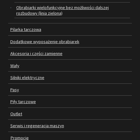
Obrabiarki wielofunkcyjne bez możliwości dalszej
rozbudowy (linia zielona)
SILNIKI ELEKTRYCZNE
PASY
Pilarka tarczowa
Dodatkowe wyposażenie obrabiarek
PIŁY TARCZOWE
Akcesoria i części zamienne
OUTLET
Wały
SERWIS I REGENERACJA MASZYN
Silniki elektryczne
PROMOCJE
Pasy
REGULAMIN
KATALOGI
Piły tarczowe
OBRABIARKI DO DREWNA
Outlet
SILNIKI ELEKTRYCZNE
Serwis i regeneracja maszyn
Promocje
PASY KLINOWE