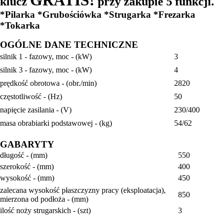
klucz
przy zakupie 5 funkcji.
*Pilarka *Grubościówka *Strugarka *Frezarka
*Tokarka
OGÓLNE DANE TECHNICZNE
silnik 1 - fazowy, moc - (kW)
3
silnik 3 - fazowy, moc - (kW)
4
prędkość obrotowa - (obr./min)
2820
częstotliwość - (Hz)
50
napięcie zasilania - (V)
230/400
masa obrabiarki podstawowej - (kg)
54/62
GABARYTY
długość - (mm)
550
szerokość - (mm)
400
wysokość - (mm)
450
zalecana wysokość płaszczyzny pracy (eksploatacja),
850
mierzona od podłoża - (mm)
ilość noży strugarskich - (szt)
3