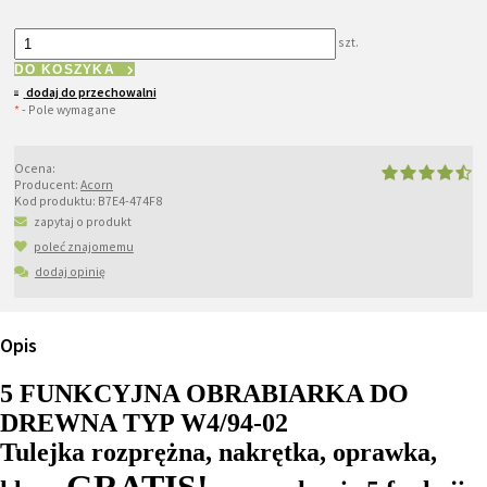
szt.
DO KOSZYKA
dodaj do przechowalni
*
- Pole wymagane
Ocena:
Producent:
Acorn
Kod produktu:
B7E4-474F8
zapytaj o produkt
poleć znajomemu
dodaj opinię
Opis
5 FUNKCYJNA OBRABIARKA DO
DREWNA TYP W4/94-02
Tulejka rozprężna, nakrętka, oprawka,
GRATIS!