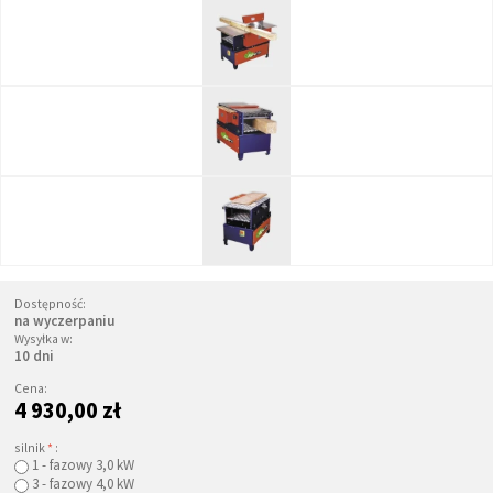
Dostępność:
na wyczerpaniu
Wysyłka w:
10 dni
Cena:
4 930,00 zł
silnik
*
:
1 - fazowy 3,0 kW
3 - fazowy 4,0 kW